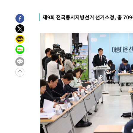
21분 전 >
[속보] 노원서 40.1도 관측…서울, 2018년 이후 첫 40도
1시간 전 >
[속보]종합특검, '계엄 수용공간 확보' 신용해 前교정본부장 
제9회 전국동시지방선거 선거소청, 총 709
1시간 전 >
외신들도 주목한 韓축구 파문…"국민적 공분에 수사 재개"
1시간 전 >
11시간 압수수색에 성접대 파문까지…'쑥대밭' 된 축구협회
1시간 전 >
[속보]규제합리화위원회 부위원장에 김태유 서울대 공대 교
후임
-23721초 전 >
이강인, 폭염 속 AT마드리드 첫 훈련…80명 식사 대접까
-20860초 전 >
미 사업체 일자리, 7월에 2.3만개 순감하고 그 전 2개월 1
하향수정 (2보)
-20308초 전 >
[속보] 미 사업체, 일자리 7월에 2.3만 개 줄어…실업률은
↓
-16171초 전 >
[속보]이 대통령 "부동산 공급 기존 사고방식 매달리지 
실천"
-15256초 전 >
이란, "오만과 '중앙 단일 루트' 합의…북쪽 인바운드·남
운드는 임시"
-6824초 전 >
"낮 기온 소폭 하락"…수도권 폭염중대경보, 폭염경보로 
-6788초 전 >
[속보]이 대통령, '호우피해' 안동·의성 관할 4개 면 특별
포
-6751초 전 >
[단독]중수청 지원 검사들, 정원 초과 시 낮은 계급 임용…
갈 수도
-4722초 전 >
낮 최고 37도 찜통더위…곳곳 소나기·강원 많은 비[내일날
-3028초 전 >
SK하이닉스, 용인·청주 팹에 54조 투자…"AI 메모리 수요
응"
1분 전 >
여자배구 이재영·이다영 자매, 아제르바이잔 투란VC 입단