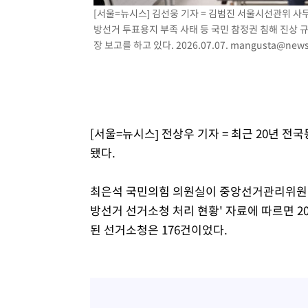
[서울=뉴시스] 김선웅 기자 = 김범진 서울시선관위 
14분 전 >
외국인 심판 성 접대 7경기 들여다보니…한국 축구 '5승 2무'
방선거 투표용지 부족 사태 등 국민 참정권 침해 진상 
18분 전 >
[속보]코스닥, 2.86포인트(0.36%) 내린 798.81마감
장 보고를 하고 있다. 2026.07.07.
mangusta@news
19분 전 >
[속보]코스피, 6200선 약보합…0.60% 내린 6258.77에 마쳐
19분 전 >
[속보]원·달러 환율, 7.7원 내린 1416.1원 마감
21분 전 >
[속보] 노원서 40.1도 관측…서울, 2018년 이후 첫 40도
1시간 전 >
[속보]종합특검, '계엄 수용공간 확보' 신용해 前교정본부장 
[서울=뉴시스] 전상우 기자 = 최근 20년 
1시간 전 >
외신들도 주목한 韓축구 파문…"국민적 공분에 수사 재개"
됐다.
1시간 전 >
11시간 압수수색에 성접대 파문까지…'쑥대밭' 된 축구협회
1시간 전 >
[속보]규제합리화위원회 부위원장에 김태유 서울대 공대 교
후임
최은석 국민의힘 의원실이 중앙선거관리위원회
방선거 선거소청 처리 현황' 자료에 따르면 20
된 선거소청은 176건이었다.