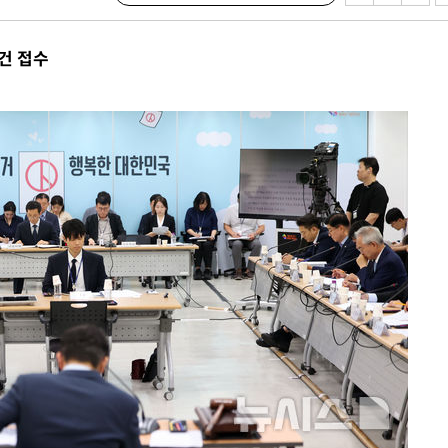
기소
건 접수
수…이병태
지(종합)
0.3만개
 4.1%로
말고 과감히
쪽 아웃바
하향
재난지역 선
희망지 못
씨]
 선제 대