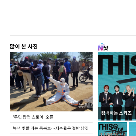
많이 본 사진
컴백하는 스키즈
지석천 뒤덮은 
'무민 팝업 스토어' 오픈
녹색 빛깔 띄는 동복호…저수율은 절반 남짓