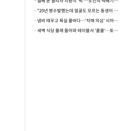
· 엘베 문 열리자 지팡이 '퍽'…노인의 택배기사 폭행 이유
· "20년 병수발했는데 얼굴도 모르는 동생이 유산 절반을"…배다른 형제 상속권 있을까
· 냄비 태우고 욕실 물바다…'치매 의심' 시어머니 검사 권유했다가 '날벼락'
· 새벽 식당 몰래 들어와 테이블서 '쿨쿨'…토사물 남기고 사라진 남성