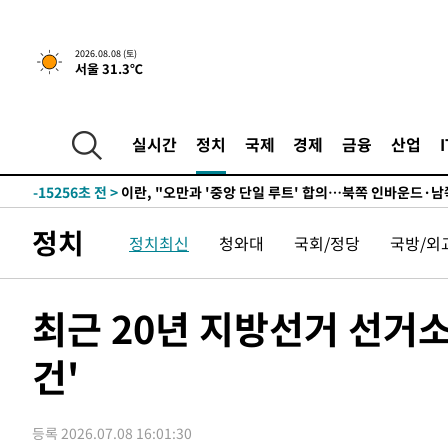
1시간 전 >
[속보]규제합리화위원회 부위원장에 김태유 서울대 공대 교
후임
-23721초 전 >
이강인, 폭염 속 AT마드리드 첫 훈련…80명 식사 대접까
2026.08.08 (토)
서울 31.3℃
-20860초 전 >
미 사업체 일자리, 7월에 2.3만개 순감하고 그 전 2개월 1
하향수정 (2보)
-20308초 전 >
[속보] 미 사업체, 일자리 7월에 2.3만 개 줄어…실업률은
↓
-16171초 전 >
[속보]이 대통령 "부동산 공급 기존 사고방식 매달리지 
실시간
정치
국제
경제
금융
산업
실천"
-15256초 전 >
이란, "오만과 '중앙 단일 루트' 합의…북쪽 인바운드·남
운드는 임시"
-6824초 전 >
"낮 기온 소폭 하락"…수도권 폭염중대경보, 폭염경보로 
-6788초 전 >
[속보]이 대통령, '호우피해' 안동·의성 관할 4개 면 특별
정치
정치최신
청와대
국회/정당
국방/외
포
-6751초 전 >
[단독]중수청 지원 검사들, 정원 초과 시 낮은 계급 임용…
갈 수도
-4722초 전 >
낮 최고 37도 찜통더위…곳곳 소나기·강원 많은 비[내일날
-3028초 전 >
SK하이닉스, 용인·청주 팹에 54조 투자…"AI 메모리 수요
최근 20년 지방선거 선거소
응"
1분 전 >
여자배구 이재영·이다영 자매, 아제르바이잔 투란VC 입단
건'
14분 전 >
외국인 심판 성 접대 7경기 들여다보니…한국 축구 '5승 2무'
18분 전 >
[속보]코스닥, 2.86포인트(0.36%) 내린 798.81마감
19분 전 >
[속보]코스피, 6200선 약보합…0.60% 내린 6258.77에 마쳐
등록 2026.07.08 16:01:30
19분 전 >
[속보]원·달러 환율, 7.7원 내린 1416.1원 마감