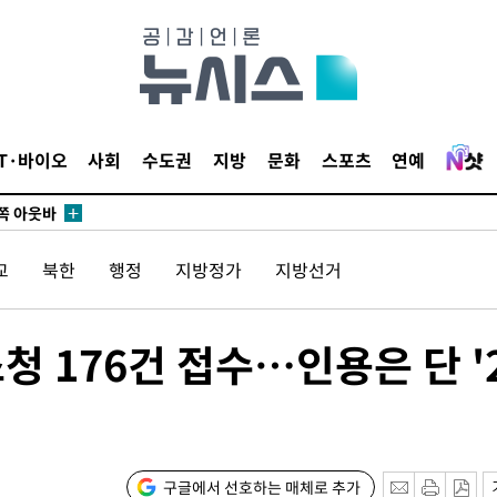
수…이병태
지(종합)
0.3만개
 4.1%로
말고 과감히
IT·바이오
사회
수도권
지방
문화
스포츠
연예
쪽 아웃바
하향
재난지역 선
교
북한
행정
지방정가
지방선거
희망지 못
씨]
 선제 대
청 176건 접수…인용은 단 '
구글에서 선호하는 매체로 추가