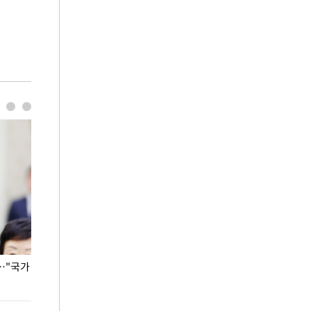
…"국가
홈플러스, 67개 점포 가오픈… 13일 정식 개장
오세훈 서울시장,
환경 점검