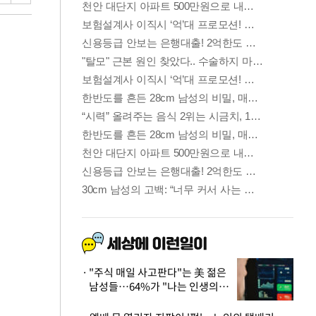
"주식 매일 사고판다"는 美 젊은
남성들…64%가 "나는 인생의
패배자“