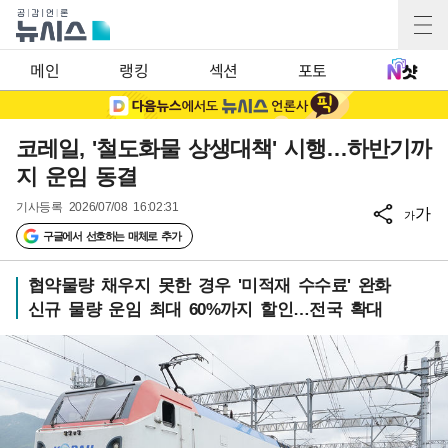
메인
랭킹
섹션
포토
코레일, '철도화물 상생대책' 시행…하반기까
지 운임 동결
기사등록
2026/07/08 16:02:31
가
가
구글에서 선호하는 매체로 추가
협약물량 채우지 못한 경우 '미적재 수수료' 완화
신규 물량 운임 최대 60%까지 할인…전국 확대