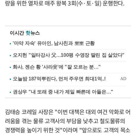
량을 위한 열차로 매주 왕복 3회(수·토·일) 운행한다.
이시간
핫
뉴스
'마약 자숙' 유아인, 남사친과 뽀뽀 근황
오지헌 "일타강사 父…100평 수영장 딸린 집 살았다"
화사, 젠슨 황 '샤라웃'에 "잘 모르는 분…"
권상우 "내 또래 중 내가 제일 빠른데 아들은…"
김태승 코레일 사장은 "이번 대책은 대외 여건 악화로 어
려움을 겪는 물류 고객사의 부담을 낮추고 철도물류의
경쟁력을 높이기 위한 것"이라며 "앞으로도 고객의 목소