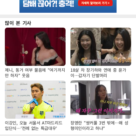
많이 본 기사
제니, 동거 여부 물음에 "여기까지
18살 차 장기하와 연애 중 윤가
만 하자" 웃음
이…갑자기 단발머리
이강인, 오늘 서울서 AT마드리드
장영란 "쌍커풀 3번 밖에…왜 성
입단식…'전례 없는 특급대우'
형미인이라고 하냐"