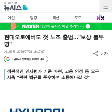
메인
랭킹
섹션
포토
현대오토에버도 첫 노조 출범…"보상 불투
명"
기사등록
2026/07/08 16:17:07
가
가
구글에서 선호하는 매체로 추가
객관적인 인사평가 기준 마련, 고용 안정 등 요구
사측 "관련 법규를 준수하며 소통해나갈 것"