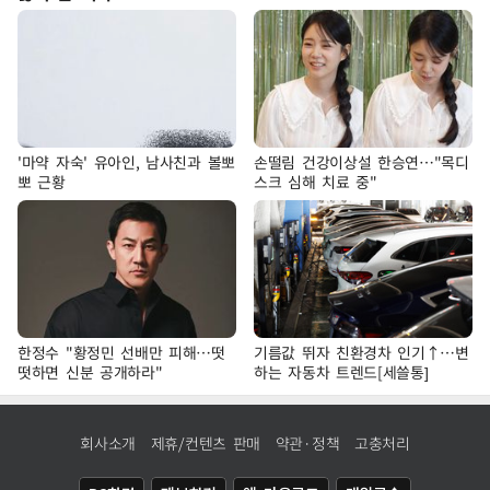
'마약 자숙' 유아인, 남사친과 볼뽀
손떨림 건강이상설 한승연…"목디
뽀 근황
스크 심해 치료 중"
한정수 "황정민 선배만 피해…떳
기름값 뛰자 친환경차 인기↑…변
떳하면 신분 공개하라"
하는 자동차 트렌드[세쓸통]
회사소개
제휴/컨텐츠 판매
약관·정책
고충처리