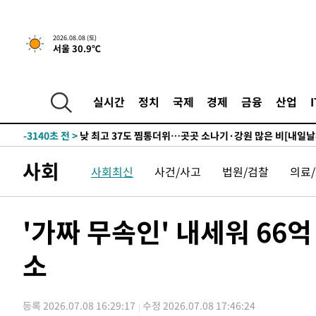
↓
-14589초 전 >
[속보]이 대통령 "부동산 공급 기존 사고방식 매달리지 
실천"
-13674초 전 >
이란, "오만과 '중앙 단일 루트' 합의…북쪽 인바운드·남
2026.08.08 (토)
서울 30.9℃
운드는 임시"
-5242초 전 >
"낮 기온 소폭 하락"…수도권 폭염중대경보, 폭염경보로 
-5206초 전 >
[속보]이 대통령, '호우피해' 안동·의성 관할 4개 면 특별
포
-5169초 전 >
[단독]중수청 지원 검사들, 정원 초과 시 낮은 계급 임용…
실시간
정치
국제
경제
금융
산업
갈 수도
-3140초 전 >
낮 최고 37도 찜통더위…곳곳 소나기·강원 많은 비[내일날
-1446초 전 >
SK하이닉스, 용인·청주 팹에 54조 투자…"AI 메모리 수요
응"
28분 전 >
여자배구 이재영·이다영 자매, 아제르바이잔 투란VC 입단
사회
사회최신
사건/사고
법원/검찰
의료
40분 전 >
외국인 심판 성 접대 7경기 들여다보니…한국 축구 '5승 2무'
45분 전 >
[속보]코스닥, 2.86포인트(0.36%) 내린 798.81마감
45분 전 >
[속보]코스피, 6200선 약보합…0.60% 내린 6258.77에 마쳐
'가짜 무속인' 내세워 66억
46분 전 >
[속보]원·달러 환율, 7.7원 내린 1416.1원 마감
소
48분 전 >
[속보] 노원서 40.1도 관측…서울, 2018년 이후 첫 40도
1시간 전 >
[속보]종합특검, '계엄 수용공간 확보' 신용해 前교정본부장 
1시간 전 >
외신들도 주목한 韓축구 파문…"국민적 공분에 수사 재개"
등록 2026.07.08 16:29:17
수정 2026.07.08 17:46:24
1시간 전 >
11시간 압수수색에 성접대 파문까지…'쑥대밭' 된 축구협회