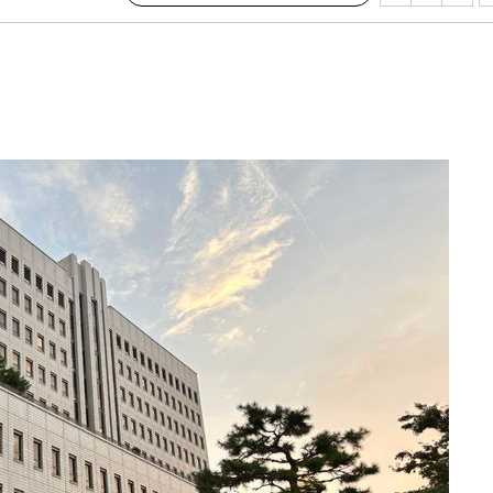
수…이병태
지(종합)
0.3만개
 4.1%로
말고 과감히
쪽 아웃바
하향
재난지역 선
희망지 못
씨]
 선제 대