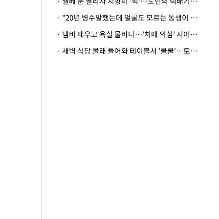
· 엘베 문 열리자 지팡이 '퍽'…노인의 택배기사 폭행 이유
· "20년 병수발했는데 얼굴도 모르는 동생이 유산 절반을"…배다른 형제 상속권 있을까
· 냄비 태우고 욕실 물바다…'치매 의심' 시어머니 검사 권유했다가 '날벼락'
· 새벽 식당 몰래 들어와 테이블서 '쿨쿨'…토사물 남기고 사라진 남성