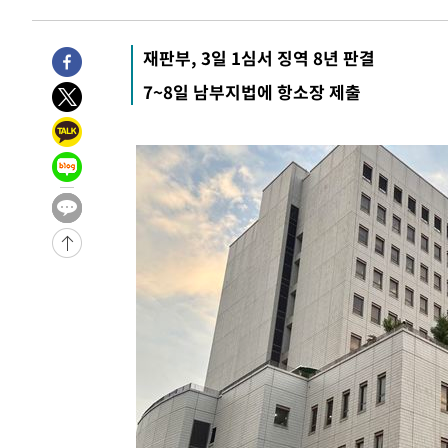
2시간 전 >
[속보]규제합리화위원회 부위원장에 김태유 서울대 공대 교
후임
-22159초 전 >
이강인, 폭염 속 AT마드리드 첫 훈련…80명 식사 대접까
재판부, 3일 1심서 징역 8년 판결
-19298초 전 >
미 사업체 일자리, 7월에 2.3만개 순감하고 그 전 2개월 1
7~8일 남부지법에 항소장 제출
하향수정 (2보)
-18746초 전 >
[속보] 미 사업체, 일자리 7월에 2.3만 개 줄어…실업률은
↓
-14609초 전 >
[속보]이 대통령 "부동산 공급 기존 사고방식 매달리지 
실천"
-13694초 전 >
이란, "오만과 '중앙 단일 루트' 합의…북쪽 인바운드·남
운드는 임시"
-5262초 전 >
"낮 기온 소폭 하락"…수도권 폭염중대경보, 폭염경보로 
-5226초 전 >
[속보]이 대통령, '호우피해' 안동·의성 관할 4개 면 특별
포
-5189초 전 >
[단독]중수청 지원 검사들, 정원 초과 시 낮은 계급 임용…
갈 수도
-3160초 전 >
낮 최고 37도 찜통더위…곳곳 소나기·강원 많은 비[내일날
-1466초 전 >
SK하이닉스, 용인·청주 팹에 54조 투자…"AI 메모리 수요
응"
27분 전 >
여자배구 이재영·이다영 자매, 아제르바이잔 투란VC 입단
40분 전 >
외국인 심판 성 접대 7경기 들여다보니…한국 축구 '5승 2무'
44분 전 >
[속보]코스닥, 2.86포인트(0.36%) 내린 798.81마감
45분 전 >
[속보]코스피, 6200선 약보합…0.60% 내린 6258.77에 마쳐
45분 전 >
[속보]원·달러 환율, 7.7원 내린 1416.1원 마감