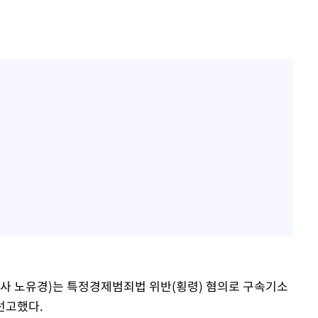
사 노유경)는 특정경제범죄법 위반(횡령) 혐의로 구속기소
 선고했다.