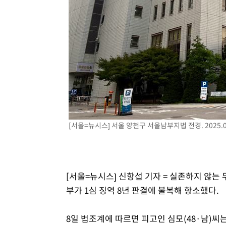
47분 전 >
[속보] 노원서 40.1도 관측…서울, 2018년 이후 첫 40도
1시간 전 >
[속보]종합특검, '계엄 수용공간 확보' 신용해 前교정본부장 
1시간 전 >
외신들도 주목한 韓축구 파문…"국민적 공분에 수사 재개"
1시간 전 >
11시간 압수수색에 성접대 파문까지…'쑥대밭' 된 축구협회
2시간 전 >
[속보]규제합리화위원회 부위원장에 김태유 서울대 공대 교
후임
[서울=뉴시스] 서울 양천구 서울남부지법 전경. 2025.0
[서울=뉴시스] 신항섭 기자 = 실존하지 않
부가 1심 징역 8년 판결에 불복해 항소했다.
8일 법조계에 따르면 피고인 심모(48·남)씨