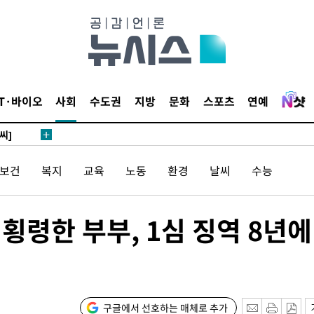
말고 과감히
쪽 아웃바
하향
재난지역 선
희망지 못
IT·바이오
사회
수도권
지방
문화
스포츠
연예
씨]
 선제 대
/보건
복지
교육
노동
환경
날씨
수능
 횡령한 부부, 1심 징역 8년에
기소
구글에서 선호하는 매체로 추가