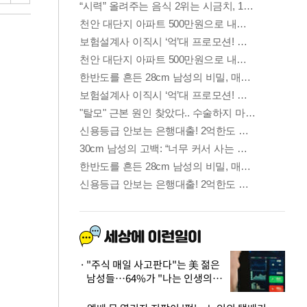
"주식 매일 사고판다"는 美 젊은
남성들…64%가 "나는 인생의
패배자“