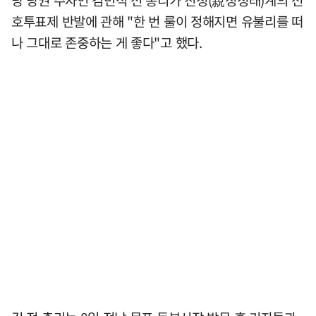
당 당권 주자인 김민석 전 총리가 친청(親정청래)계의 선
호투표제 반발에 관해 "한 번 룰이 정해지면 유불리를 떠
나 그대로 존중하는 게 좋다"고 했다.