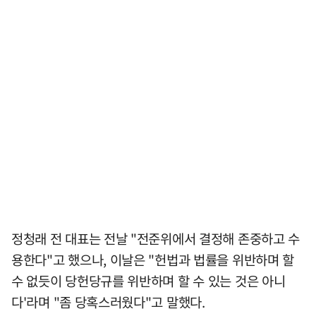
정청래 전 대표는 전날 "전준위에서 결정해 존중하고 수
용한다"고 했으나, 이날은 "헌법과 법률을 위반하며 할
수 없듯이 당헌당규를 위반하며 할 수 있는 것은 아니
다'라며 "좀 당혹스러웠다"고 말했다.