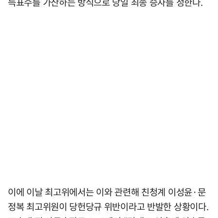
득표수를 가산하는 방식으로 당일 최종 승자를 정한다.
이에 이날 최고위에서는 이와 관련해 친청계 이성윤·문
정복 최고위원이 당헌당규 위반이라고 반발한 상황이다.