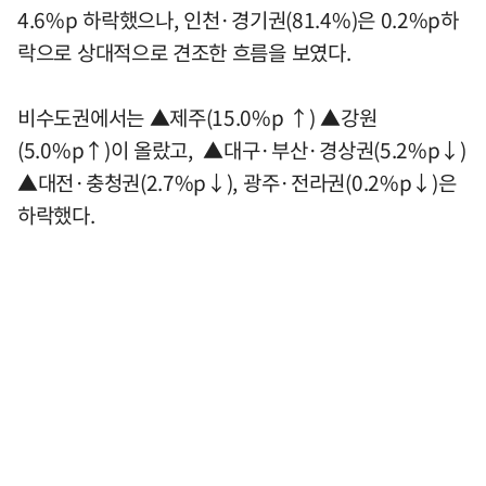
4.6%p 하락했으나, 인천·경기권(81.4%)은 0.2%p하
락으로 상대적으로 견조한 흐름을 보였다.
비수도권에서는 ▲제주(15.0%p ↑) ▲강원
(5.0%p↑)이 올랐고, ▲대구·부산·경상권(5.2%p↓)
▲대전·충청권(2.7%p↓), 광주·전라권(0.2%p↓)은
하락했다.