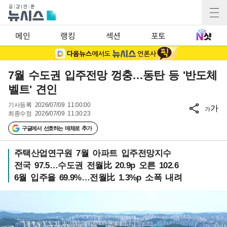
메인
랭킹
섹션
포토
7월 수도권 입주전망 껑충…동탄 등 '반도체
벨트' 견인
기사등록
2026/07/09 11:00:00
가
가
최종수정
2026/07/09 11:30:23
구글에서 선호하는 매체로 추가
주택산업연구원 7월 아파트 입주전망지수
전국 97.5…수도권 전월比 20.9p 오른 102.6
6월 입주율 69.9%…전월比 1.3%p 소폭 내려