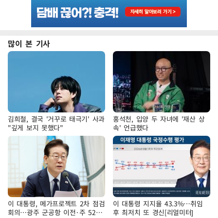
많이 본 기사
김희철, 결국 '거꾸로 태극기' 사과
홍석천, 입양 두 자녀에 '재산 상
"깊게 보지 못했다"
속' 언급했다
이 대통령, 메가프로젝트 2차 점검
이 대통령 지지율 43.3%…취임
회의…광주 군공항 이전·주 52시
후 최저치 또 경신[리얼미터]