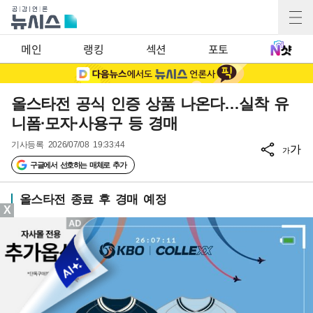
메인
랭킹
섹션
포토
올스타전 공식 인증 상품 나온다…실착 유
니폼·모자·사용구 등 경매
기사등록
2026/07/08 19:33:44
가
가
구글에서 선호하는 매체로 추가
올스타전 종료 후 경매 예정
X