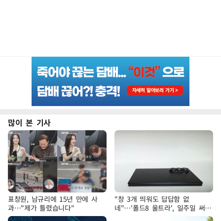
많이 본 기사
표창원, 남규리에 15년 만에 사
"창 3개 띄워도 답답함 없
과…"제가 틀렸습니다"
네"…'폴드8 울트라', 일주일 써보
니