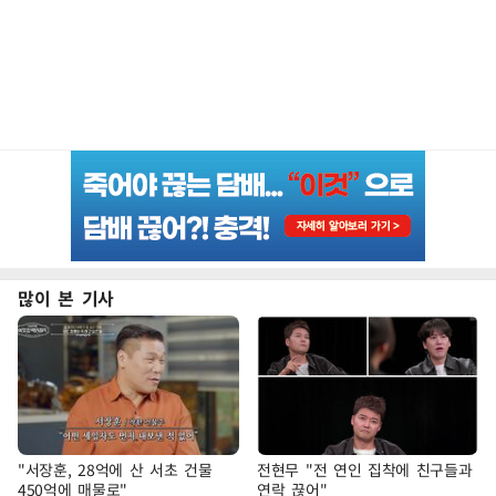
많이 본 기사
"서장훈, 28억에 산 서초 건물
전현무 "전 연인 집착에 친구들과
450억에 매물로"
연락 끊어"