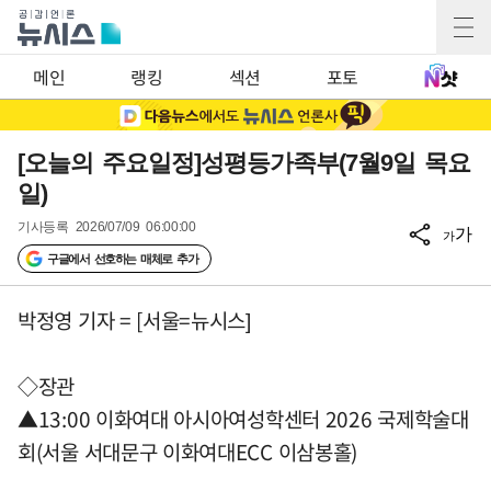
메인
랭킹
섹션
포토
[오늘의 주요일정]성평등가족부(7월9일 목요
일)
기사등록
2026/07/09 06:00:00
가
가
구글에서 선호하는 매체로 추가
박정영 기자 = [서울=뉴시스]
◇장관
▲13:00 이화여대 아시아여성학센터 2026 국제학술대
회(서울 서대문구 이화여대ECC 이삼봉홀)