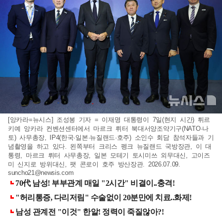
[앙카라=뉴시스] 조성봉 기자 = 이재명 대통령이 7일(현지 시간) 튀르
키예 앙카라 컨벤션센터에서 마르크 뤼터 북대서양조약기구(NATO·나
토) 사무총장, IP4(한국·일본·뉴질랜드·호주) 소인수 회담 참석자들과 기
념촬영을 하고 있다. 왼쪽부터 크리스 펭크 뉴질랜드 국방장관, 이 대
통령, 마르크 뤼터 사무총장, 일본 모테기 토시미쓰 외무대신, 고이즈
미 신지로 방위대신, 팻 콘로이 호주 방산장관. 2026.07.09.
suncho21@newsis.com