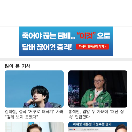
많이 본 기사
김희철, 결국 '거꾸로 태극기' 사과
홍석천, 입양 두 자녀에 '재산 상
"깊게 보지 못했다"
속' 언급했다