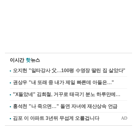
이시간
핫
뉴스
오지헌 "일타강사 父…100평 수영장 딸린 집 살았다"
권상우 "내 또래 중 내가 제일 빠른데 아들은…"
"X돌았네" 김희철, 거꾸로 태극기 분노 하루만에…
홍석천 "나 죽으면…" 돌연 자녀에 재산상속 언급