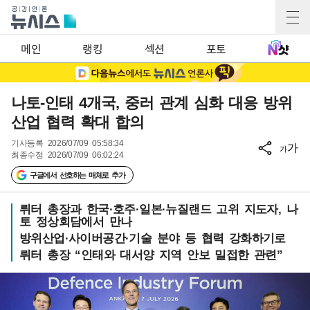
메인
랭킹
섹션
포토
나토-인태 4개국, 중러 관계 심화 대응 방위
산업 협력 확대 합의
기사등록
2026/07/09 05:58:34
가
가
최종수정
2026/07/09 06:02:24
구글에서 선호하는 매체로 추가
뤼터 총장과 한국·호주·일본·뉴질랜드 고위 지도자, 나
토 정상회담에서 만나
방위산업·사이버공간·기술 분야 등 협력 강화하기로
뤼터 총장 “인태와 대서양 지역 안보 밀접한 관련”