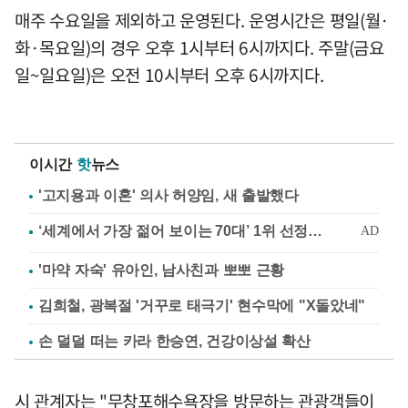
매주 수요일을 제외하고 운영된다. 운영시간은 평일(월·
화·목요일)의 경우 오후 1시부터 6시까지다. 주말(금요
일~일요일)은 오전 10시부터 오후 6시까지다.
이시간
핫
뉴스
'고지용과 이혼' 의사 허양임, 새 출발했다
'마약 자숙' 유아인, 남사친과 뽀뽀 근황
김희철, 광복절 '거꾸로 태극기' 현수막에 "X돌았네"
손 덜덜 떠는 카라 한승연, 건강이상설 확산
시 관계자는 "무창포해수욕장을 방문하는 관광객들이