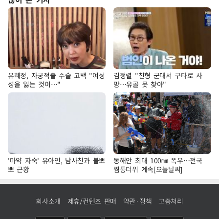
유혜정, 자궁적출 수술 고백 "여성
김정렬 "친형 군대서 구타로 사
성을 잃는 것이…"
망…유골 못 찾아"
'마약 자숙' 유아인, 남사친과 볼뽀
동해안 최대 100㎜ 폭우…전국
뽀 근황
찜통더위 계속[오늘날씨]
회사소개
제휴/컨텐츠 판매
약관·정책
고충처리