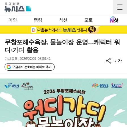
메인
랭킹
섹션
포토
무창포해수욕장, 물놀이장 운영…캐릭터 워
디·가디 활용
기사등록
2026/07/09 08:59:41
가
가
구글에서 선호하는 매체로 추가