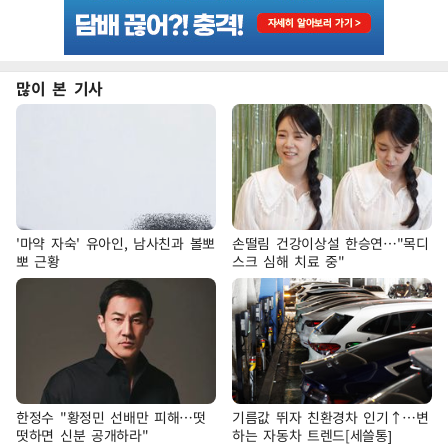
많이 본 기사
'마약 자숙' 유아인, 남사친과 볼뽀
손떨림 건강이상설 한승연…"목디
뽀 근황
스크 심해 치료 중"
한정수 "황정민 선배만 피해…떳
기름값 뛰자 친환경차 인기↑…변
떳하면 신분 공개하라"
하는 자동차 트렌드[세쓸통]