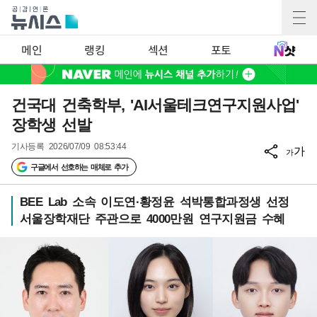
메인
랭킹
섹션
포토
건국대 건축학부, 'AI서울테크연구지원사업'
장학생 선발
기사등록
2026/07/09 08:53:44
가
가
구글에서 선호하는 매체로 추가
BEE Lab 소속 이도연·황정윤 석박통합과정생 선정
서울장학재단 주관으로 4000만원 연구지원금 수혜