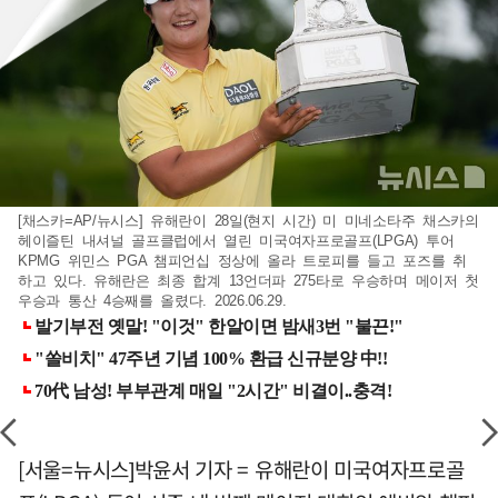
[채스카=AP/뉴시스] 유해란이 28일(현지 시간) 미 미네소타주 채스카의
헤이즐틴 내셔널 골프클럽에서 열린 미국여자프로골프(LPGA) 투어
KPMG 위민스 PGA 챔피언십 정상에 올라 트로피를 들고 포즈를 취
하고 있다. 유해란은 최종 합계 13언더파 275타로 우승하며 메이저 첫
우승과 통산 4승째를 올렸다. 2026.06.29.
[서울=뉴시스]박윤서 기자 = 유해란이 미국여자프로골