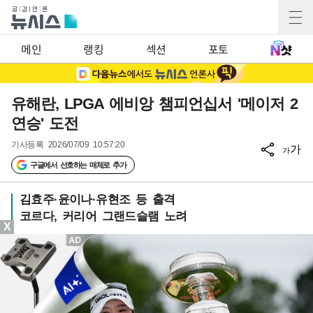
메인
랭킹
섹션
포토
유해란, LPGA 에비앙 챔피언십서 '메이저 2
연승' 도전
기사등록
2026/07/09 10:57:20
가
가
구글에서 선호하는 매체로 추가
김효주·윤이나·유현조 등 출격
코르다, 커리어 그랜드슬램 노려
X