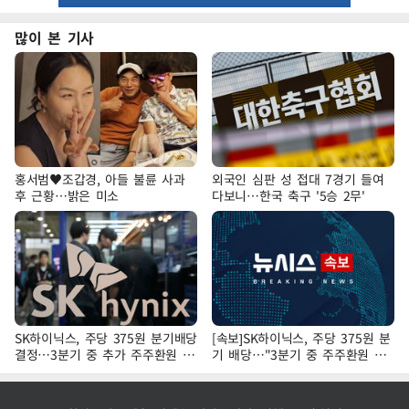
많이 본 기사
홍서범♥조갑경, 아들 불륜 사과
외국인 심판 성 접대 7경기 들여
후 근황…밝은 미소
다보니…한국 축구 '5승 2무'
SK하이닉스, 주당 375원 분기배당
[속보]SK하이닉스, 주당 375원 분
결정…3분기 중 추가 주주환원 발
기 배당…"3분기 중 주주환원 방
표
안 확정"