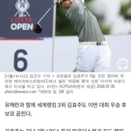
[서울=뉴시스] 김근수 기자 = 프로골퍼 김효주가 5일 인천 청라에 위
치한 베어즈베스트청라CC에서 열린 '제16회 롯데 오픈' 마지막 라운드
에서 티샷을 하고 있다. (사진= KLPGA/박준석 제공) 2026.07.05.
photo@newsis.com
*재판매 및 DB 금지
유해란과 함께 세계랭킹 3위 김효주도 이번 대회 우승 후
보로 꼽힌다.
김효주는 지난 3월 LPGA 투어 파운더스컵과 포드 챔피