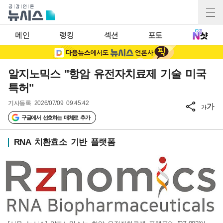
메인
랭킹
섹션
포토
알지노믹스 "항암 유전자치료제 기술 미국
특허"
기사등록
2026/07/09 09:45:42
가
가
구글에서 선호하는 매체로 추가
RNA 치환효소 기반 플랫폼