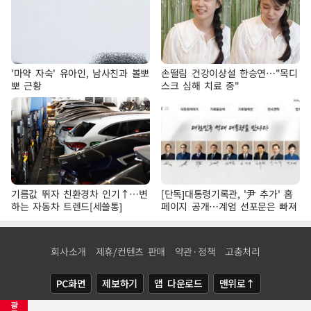
'마약 자숙' 유아인, 남사친과 볼뽀
손떨림 건강이상설 한승연…"목디
뽀 근황
스크 심해 치료 중"
기름값 뛰자 친환경차 인기↑…변
[단독]대통령기록관, '尹 추가' 홈
하는 자동차 트렌드[세쓸통]
페이지 공개…계엄 선포문은 빠져
회사소개
제휴/컨텐츠 판매
약관·정책
고충처리
PC화면
제보하기
앱 다운로드
맨위로↑
광