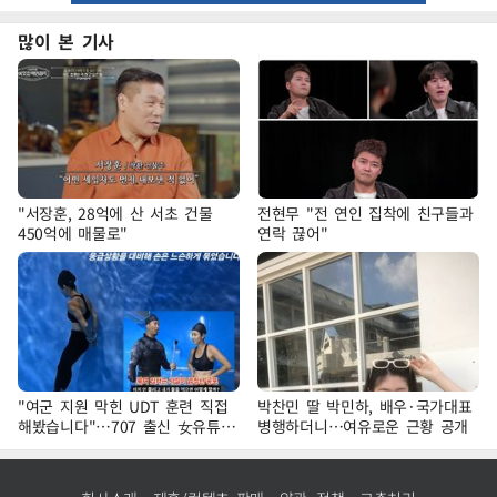
많이 본 기사
"서장훈, 28억에 산 서초 건물
전현무 "전 연인 집착에 친구들과
450억에 매물로"
연락 끊어"
"여군 지원 막힌 UDT 훈련 직접
박찬민 딸 박민하, 배우·국가대표
해봤습니다"…707 출신 女유튜버
병행하더니…여유로운 근황 공개
'완벽 소화'