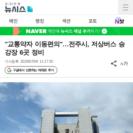
메인
랭킹
섹션
포토
"교통약자 이동편의"…전주시, 저상버스 승
강장 6곳 정비
기사등록
2026/07/09 11:17:35
가
가
구글에서 선호하는 매체로 추가