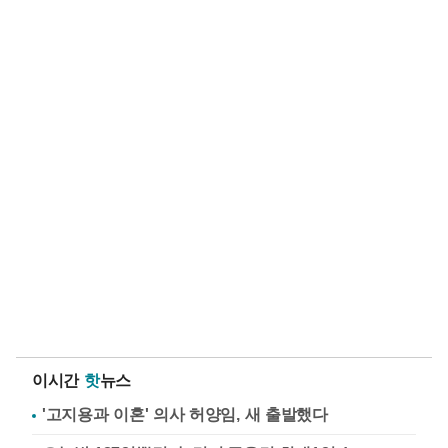
이시간
핫
뉴스
'고지용과 이혼' 의사 허양임, 새 출발했다