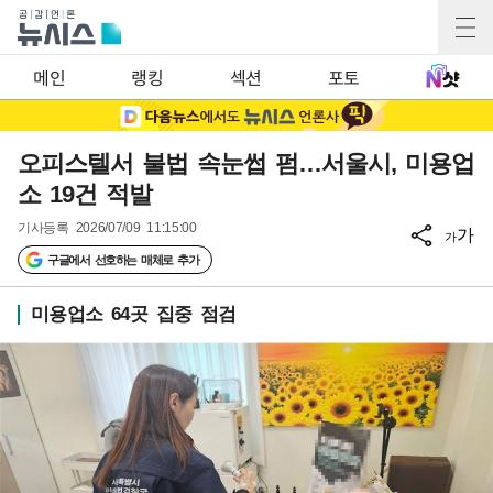
메인
랭킹
섹션
포토
오피스텔서 불법 속눈썹 펌…서울시, 미용업
소 19건 적발
기사등록
2026/07/09 11:15:00
가
가
구글에서 선호하는 매체로 추가
미용업소 64곳 집중 점검