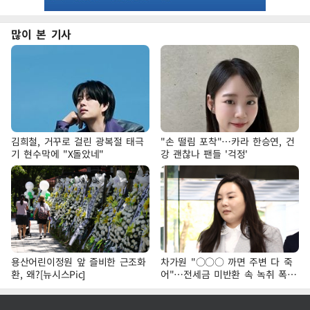
많이 본 기사
김희철, 거꾸로 걸린 광복절 태극
"손 떨림 포착"…카라 한승연, 건
기 현수막에 "X돌았네"
강 괜찮나 팬들 '걱정'
용산어린이정원 앞 즐비한 근조화
차가원 "○○○ 까면 주변 다 죽
환, 왜?[뉴시스Pic]
어"…전세금 미반환 속 녹취 폭로
파장