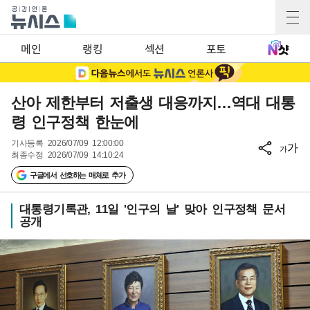
메인
랭킹
섹션
포토
산아 제한부터 저출생 대응까지…역대 대통
령 인구정책 한눈에
기사등록
2026/07/09 12:00:00
가
가
최종수정
2026/07/09 14:10:24
구글에서 선호하는 매체로 추가
대통령기록관, 11일 '인구의 날' 맞아 인구정책 문서
공개