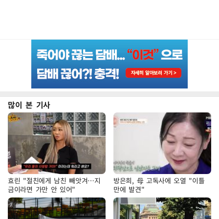
많이 본 기사
효린 "절친에게 남친 빼앗겨…지
방은희, 母 고독사에 오열 "이틀
금이라면 가만 안 있어"
만에 발견"