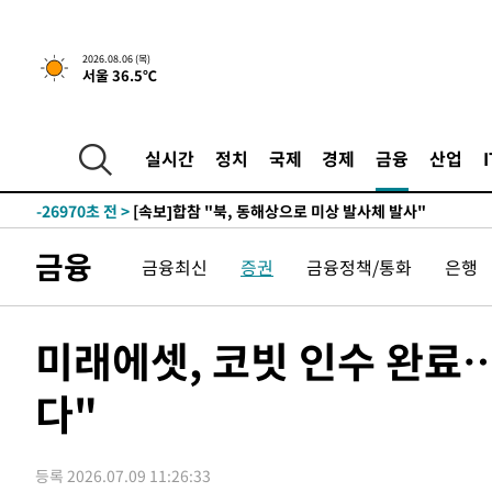
2026.08.06 (목)
서울 36.5℃
-3183초 전 >
[속보]경찰, '홍명보 선임 논란' 대한축구협회·축구회관 
-29386초 전 >
[속보]합참 "北 발사체는 단거리탄도미사일…감시·경계
화"
-29134초 전 >
日방위성, 北이 동해로 쏜 발사체는 탄도미사일 가능성
실시간
정치
국제
경제
금융
산업
-27564초 전 >
[속보] SKT, 에이닷 서비스 장애 발생…"원인 파악 중"
-26970초 전 >
[속보]합참 "북, 동해상으로 미상 발사체 발사"
-26366초 전 >
'낮 최고 39도' 불볕더위…한밤 열대야도 계속[내일날씨]
금융
금융최신
증권
금융정책/통화
은행
-26325초 전 >
[속보]7~9일 프로야구 3연전도 폭염 취소…11일 재개
-25987초 전 >
"韓 외환시장 개입 관측 배경엔 美의 대한국 무역적자 있
-25814초 전 >
'월드컵 탈락 후폭풍' 축구협회…초유의 압수수색에 '충격
미래에셋, 코빗 인수 완료
-25654초 전 >
서울 낮 37.9도, 올여름 최고치 경신…영등포 순간 '40도
다"
-25216초 전 >
[속보]종합특검, 대검 추가 압수수색…내란 중요임무종사
-21311초 전 >
[속보]코스닥, 800p 회복…0.26% 오른 801.67 마감
-21241초 전 >
[속보]코스피, 301.88포인트(4.58%) 내린 6296.38 마
등록 2026.07.09 11:26:33
-21106초 전 >
[속보]원·달러 환율, 0.7원 내린 1423.8원 마감