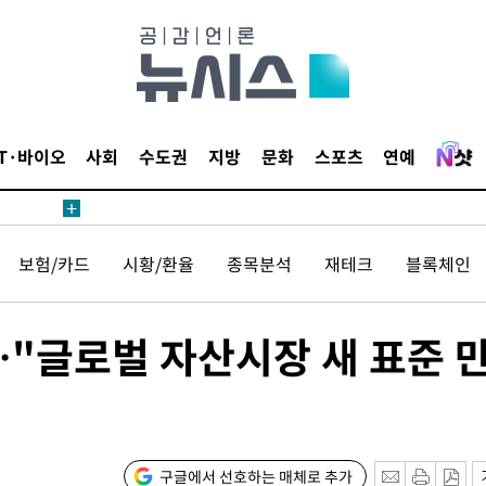
등 압수수색
태세 강
IT·바이오
사회
수도권
지방
문화
스포츠
연예
보험/카드
시황/환율
종목분석
재테크
블록체인
어"
·당황'
…"글로벌 자산시장 새 표준 
'
 혐의
감
구글에서 선호하는 매체로 추가