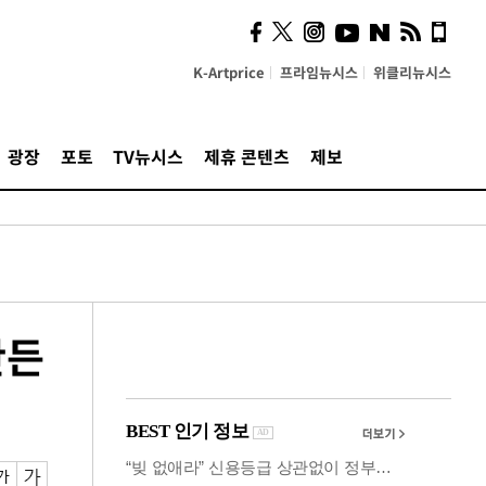
의견, 국토부·LH에 충실히
전달할 것"
K-Artprice
프라임뉴시스
위클리뉴시스
광장
포토
TV뉴시스
제휴 콘텐츠
제보
만든