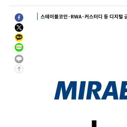
-18705초 전 >
"여기 떨어졌다"…다누리, 스페이스X 로켓 달 충돌 흔적
-15750초 전 >
손흥민, 5경기 연속골 실패…LAFC는 승부차기 끝 과달
스테이블코인·RWA·커스터디 등 디지털 
-8351초 전 >
내일까지 39도 '펄펄'…기상청 "태풍 지나며 폭염 잠시 꺾
-7988초 전 >
트럼프, 한국계 진보 주지사 후보 맹공…"공산주의가 최대
-7966초 전 >
"美간섭에 합의 지연"…트럼프, '이란 호르무즈 통제권' 
-4486초 전 >
[속보]산업장관 "李정부, 원전 반대 안해…안정 전력 위해
-3183초 전 >
[속보]경찰, '홍명보 선임 논란' 대한축구협회·축구회관 
-29386초 전 >
[속보]합참 "北 발사체는 단거리탄도미사일…감시·경계
화"
-29134초 전 >
日방위성, 北이 동해로 쏜 발사체는 탄도미사일 가능성
-27564초 전 >
[속보] SKT, 에이닷 서비스 장애 발생…"원인 파악 중"
-26970초 전 >
[속보]합참 "북, 동해상으로 미상 발사체 발사"
-26366초 전 >
'낮 최고 39도' 불볕더위…한밤 열대야도 계속[내일날씨]
-26325초 전 >
[속보]7~9일 프로야구 3연전도 폭염 취소…11일 재개
-25987초 전 >
"韓 외환시장 개입 관측 배경엔 美의 대한국 무역적자 있
-25814초 전 >
'월드컵 탈락 후폭풍' 축구협회…초유의 압수수색에 '충격
-25654초 전 >
서울 낮 37.9도, 올여름 최고치 경신…영등포 순간 '40도