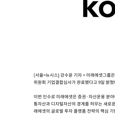
-25216초 전 >
[속보]종합특검, 대검 추가 압수수색…내란 중요임무종사
-21311초 전 >
[속보]코스닥, 800p 회복…0.26% 오른 801.67 마감
-21241초 전 >
[속보]코스피, 301.88포인트(4.58%) 내린 6296.38 마
-21106초 전 >
[속보]원·달러 환율, 0.7원 내린 1423.8원 마감
-18705초 전 >
"여기 떨어졌다"…다누리, 스페이스X 로켓 달 충돌 흔적
-15750초 전 >
손흥민, 5경기 연속골 실패…LAFC는 승부차기 끝 과달
-8351초 전 >
내일까지 39도 '펄펄'…기상청 "태풍 지나며 폭염 잠시 꺾
-7988초 전 >
트럼프, 한국계 진보 주지사 후보 맹공…"공산주의가 최대
-7966초 전 >
"美간섭에 합의 지연"…트럼프, '이란 호르무즈 통제권' 
-4486초 전 >
[속보]산업장관 "李정부, 원전 반대 안해…안정 전력 위해
[서울=뉴시스] 강수윤 기자 = 미래에셋그룹은
-3183초 전 >
[속보]경찰, '홍명보 선임 논란' 대한축구협회·축구회관 
위원회 기업결합심사가 완료됐다고 9일 밝혔
이번 인수로 미래에셋은 증권·자산운용 분야에
통자산과 디지털자산의 경계를 허무는 새로운
래에셋의 글로벌 투자 플랫폼 전략의 핵심 기