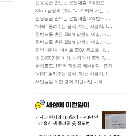
'사과 편지와 100달러'…40년 만
에 훔친 책 돌려준 美 절도범