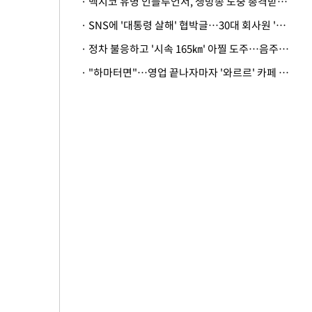
· 멕시코 유명 인플루언서, 생방송 도중 총격받아 사망
· SNS에 '대통령 살해' 협박글…30대 회사원 '불구속 송치'
· 정차 불응하고 '시속 165㎞' 아찔 도주…음주운전자 체포
· "하마터면"…영업 끝나자마자 '와르르' 카페 테라스 덮친 대리석 외벽