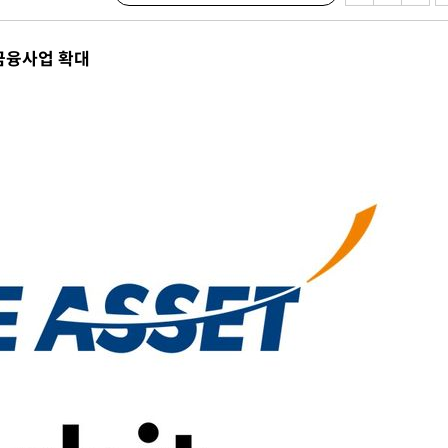
 포착
라하라 격파
금융사업 확대
인다"
 위협"
수용할까
 불가피"
등 압수수색
태세 강
어"
·당황'
'