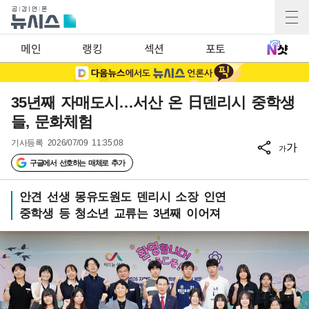
메인
랭킹
섹션
포토
35년째 자매도시…서산 온 日덴리시 중학생
들, 문화체험
기사등록
2026/07/09 11:35:08
가
가
구글에서 선호하는 매체로 추가
안견 선생 몽유도원도 덴리시 소장 인연
중학생 등 청소년 교류는 3년째 이어져