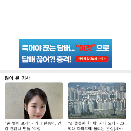
많이 본 기사
"손 떨림 포착"…카라 한승연, 건
'덜 똘똘한 한 채' 시대 오나…20
강 괜찮나 팬들 '걱정'
억대 아파트에 쏠리는 관심[세제