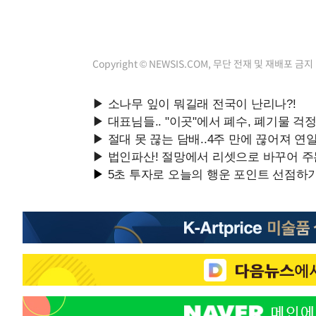
-21710초 전 >
[속보]종합특검, 대검 추가 압수수색…내란 중요임무종사
-17805초 전 >
[속보]코스닥, 800p 회복…0.26% 오른 801.67 마감
-17735초 전 >
[속보]코스피, 301.88포인트(4.58%) 내린 6296.38 마
Copyright © NEWSIS.COM, 무단 전재 및 재배포 금지
-17600초 전 >
[속보]원·달러 환율, 0.7원 내린 1423.8원 마감
-15199초 전 >
"여기 떨어졌다"…다누리, 스페이스X 로켓 달 충돌 흔적
-12244초 전 >
손흥민, 5경기 연속골 실패…LAFC는 승부차기 끝 과달
-4845초 전 >
내일까지 39도 '펄펄'…기상청 "태풍 지나며 폭염 잠시 꺾
-4482초 전 >
트럼프, 한국계 진보 주지사 후보 맹공…"공산주의가 최대
-4460초 전 >
"美간섭에 합의 지연"…트럼프, '이란 호르무즈 통제권' 
-980초 전 >
[속보]산업장관 "李정부, 원전 반대 안해…안정 전력 위해 
5분 전 >
[속보]경찰, '홍명보 선임 논란' 대한축구협회·축구회관 등 압