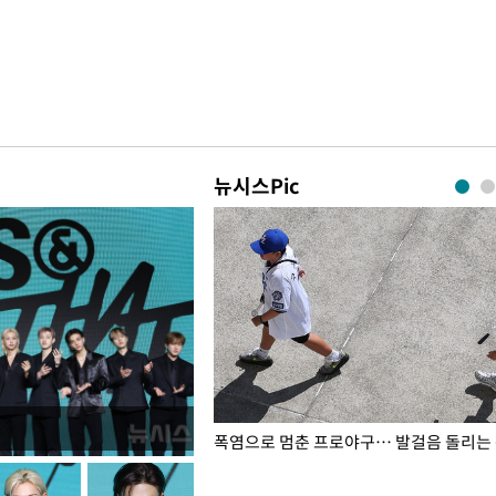
뉴시스Pic
전남광주… 열화상 카메라에 담긴
폭염으로 멈춘 프로야구… 발걸음 돌리는