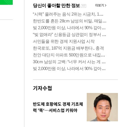
기자수첩
반도체 호황에도 경제 기초체
력 '뚝‘…서비스업 키워야