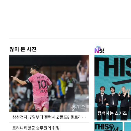
많이 본 사진
컴백하는 스키즈
입추 하루 앞둔 
삼성전자, 7일부터 갤럭시 Z 폴드8 울트라·폴드8·플립8 출시
폭염
트리니티항공 승무원의 워킹