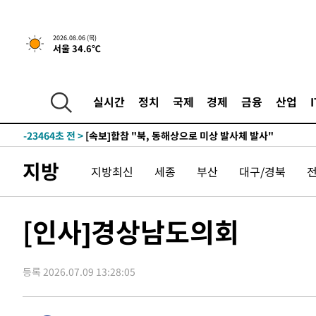
2026.08.06 (목)
서울 34.6℃
5분 전 >
[속보]경찰, '홍명보 선임 논란' 대한축구협회·축구회관 등 압
-25880초 전 >
[속보]합참 "北 발사체는 단거리탄도미사일…감시·경계
화"
-25628초 전 >
日방위성, 北이 동해로 쏜 발사체는 탄도미사일 가능성
실시간
정치
국제
경제
금융
산업
-24058초 전 >
[속보] SKT, 에이닷 서비스 장애 발생…"원인 파악 중"
-23464초 전 >
[속보]합참 "북, 동해상으로 미상 발사체 발사"
-22860초 전 >
'낮 최고 39도' 불볕더위…한밤 열대야도 계속[내일날씨]
지방
지방최신
세종
부산
대구/경북
-22819초 전 >
[속보]7~9일 프로야구 3연전도 폭염 취소…11일 재개
-22481초 전 >
"韓 외환시장 개입 관측 배경엔 美의 대한국 무역적자 있
-22308초 전 >
'월드컵 탈락 후폭풍' 축구협회…초유의 압수수색에 '충격
[인사]경상남도의회
-22148초 전 >
서울 낮 37.9도, 올여름 최고치 경신…영등포 순간 '40도
-21710초 전 >
[속보]종합특검, 대검 추가 압수수색…내란 중요임무종사
등록 2026.07.09 13:28:05
-17805초 전 >
[속보]코스닥, 800p 회복…0.26% 오른 801.67 마감
-17735초 전 >
[속보]코스피, 301.88포인트(4.58%) 내린 6296.38 마
-17600초 전 >
[속보]원·달러 환율, 0.7원 내린 1423.8원 마감