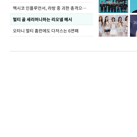
멕시코 인플루언서, 라방 중 괴한 총격으로 사망
멀티 골 세리머니하는 리오넬 메시
오타니 멀티 홈런에도 다저스는 6연패