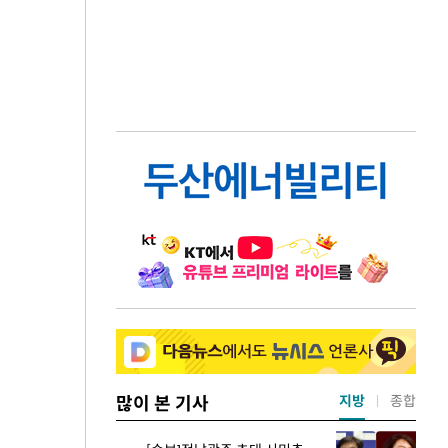
많이 본 기사
지방
종합