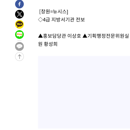
-15199초 전 >
"여기 떨어졌다"…다누리, 스페이스X 로켓 달 충돌 흔적
[창원=뉴시스]
-12244초 전 >
손흥민, 5경기 연속골 실패…LAFC는 승부차기 끝 과달
◇4급 지방서기관 전보
-4845초 전 >
내일까지 39도 '펄펄'…기상청 "태풍 지나며 폭염 잠시 꺾
-4482초 전 >
트럼프, 한국계 진보 주지사 후보 맹공…"공산주의가 최대
▲홍보담당관 이상호 ▲기획행정전문위원실
-4460초 전 >
"美간섭에 합의 지연"…트럼프, '이란 호르무즈 통제권' 
원 황성희
-980초 전 >
[속보]산업장관 "李정부, 원전 반대 안해…안정 전력 위해 
5분 전 >
[속보]경찰, '홍명보 선임 논란' 대한축구협회·축구회관 등 압
-25880초 전 >
[속보]합참 "北 발사체는 단거리탄도미사일…감시·경계
화"
-25628초 전 >
日방위성, 北이 동해로 쏜 발사체는 탄도미사일 가능성
-24058초 전 >
[속보] SKT, 에이닷 서비스 장애 발생…"원인 파악 중"
-23464초 전 >
[속보]합참 "북, 동해상으로 미상 발사체 발사"
-22860초 전 >
'낮 최고 39도' 불볕더위…한밤 열대야도 계속[내일날씨]
-22819초 전 >
[속보]7~9일 프로야구 3연전도 폭염 취소…11일 재개
-22481초 전 >
"韓 외환시장 개입 관측 배경엔 美의 대한국 무역적자 있
-22308초 전 >
'월드컵 탈락 후폭풍' 축구협회…초유의 압수수색에 '충격
-22148초 전 >
서울 낮 37.9도, 올여름 최고치 경신…영등포 순간 '40도