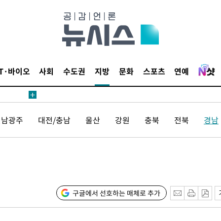
수수색
태세 강
IT·바이오
사회
수도권
지방
문화
스포츠
연예
전남광주
대전/충남
울산
강원
충북
전북
경남
어"
·당황'
'
 혐의
구글에서 선호하는 매체로 추가
감