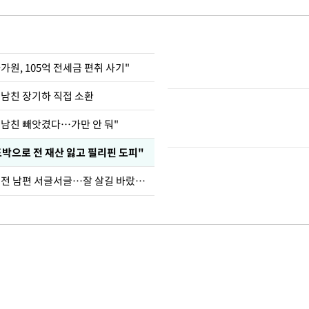
가원, 105억 전세금 편취 사기"
 남친 장기하 직접 소환
 남친 빼앗겼다…가만 안 둬"
도박으로 전 재산 잃고 필리핀 도피"
정보석 "황정음 전 남편 서글서글…잘 살길 바랐는데"