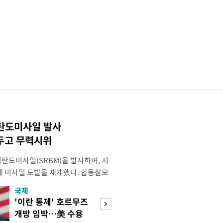
 탄도미사일 발사
두고 무력시위
리탄도미사일(SRBM)을 발사하며, 지
만에 미사일 도발을 재개했다. 합동참모
 6일 오후 5시께 북한 원산 일대에
국제
경제
단거리 탄도미사일 1발을 포착했다.
'이란 통제' 호르무즈
초고가 겨냥 세제
 한미가 정밀 분석 중에 있다. 한미
개방 임박…美 수용
편…전월세 '유탄'
터 관련 동향을 추적 및 공