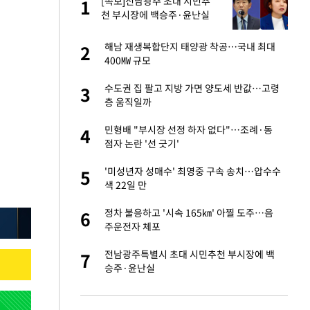
글
[속보]전남광주 초대 시민추
1
1
천 부시장에 백승주·윤난실
 재산 잃고 필리핀
해남 재생복합단지 태양광 착공…국내 최대
2
2
400㎿ 규모
 미반환은 고도의
수도권 집 팔고 지방 가면 양도세 반값…고령
3
3
층 움직일까
입힌다…AI 로봇 연
민형배 "부시장 선정 하자 없다"…조례·동
4
4
점자 논란 '선 긋기'
"짝짝이 눈 탈출"
'미성년자 성매수' 최영중 구속 송치…압수수
5
5
색 22일 만
인간들이 이 꼴 만
정차 불응하고 '시속 165㎞' 아찔 도주…음
6
6
격한 반응
주운전자 체포
이 산다' 선곡…쿨한
전남광주특별시 초대 시민추천 부시장에 백
7
7
승주·윤난실