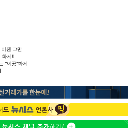
정보석 "황정음 전 남편 서
1
서글한 인상이었는데…"
 혐의
황기순 "원정 도박으로 전
2
감
도피"
이승기 측 "차가원 전세금
3
 포착
사기 수법…엄벌 원해"
라하라 격파
정부, 전 산업에 'AI 옷' 
4
인다"
1000대 보급 추진
 위협"
최준희, 또 성형수술 예고 
수용할까
5
불가피"
수수색
허지웅 "우리가 지지했던 
6
들었다"…형소법 개정에 
아이유, 장기하 '별일 없
7
일상 공개