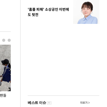
'홈플 피해' 소상공인 이번에
도 뒷전
 팬들
이 대통령, '청년 대책 속도 높여야…폭염 문제도
입추 코앞인데 전
총력 대응'