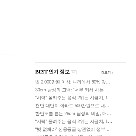
금융
개
외국인 폭풍매도에
 우
코스피 6200선 주저