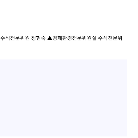
 포착
라하라 격파
인다"
 위협"
 수석전문위원 정현숙 ▲경제환경전문위원실 수석전문위
수용할까
불가피"
수수색
태세 강
어"
·당황'
'