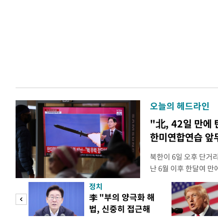
오늘의 헤드라인
"北, 42일 만에
한미연합연습 앞
북한이 6일 오후 단거
난 6월 이후 한달여 
본부에 따르면 우리 군은
정치
서 동해상으로 발사된 
"사적
李 "부의 양극화 해
정확한 제원에 대해서는
법, 신중히 접근해
정보당국은 발사 초기부