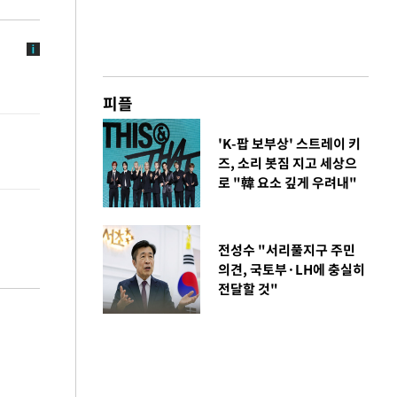
피플
'K-팝 보부상' 스트레이 키
즈, 소리 봇짐 지고 세상으
로 "韓 요소 깊게 우려내"
전성수 "서리풀지구 주민
의견, 국토부·LH에 충실히
전달할 것"