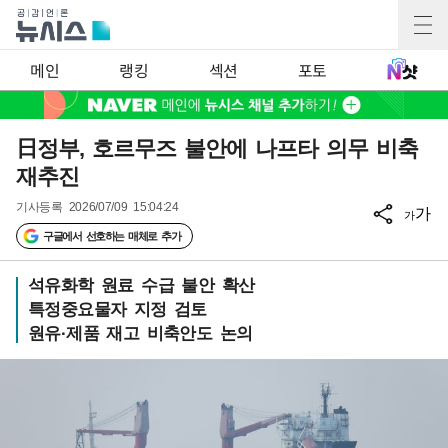
메인
랭킹
섹션
포토
日정부, 호르무즈 불안에 나프타 의무 비축
재추진
기사등록
2026/07/09 15:04:24
가
가
구글에서 선호하는 매체로 추가
석유화학 원료 수급 불안 확산
특정중요물자 지정 검토
원유·제품 재고 비축안도 논의