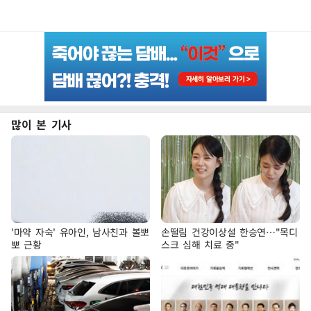
많이 본 기사
'마약 자숙' 유아인, 남사친과 볼뽀
손떨림 건강이상설 한승연…"목디
뽀 근황
스크 심해 치료 중"