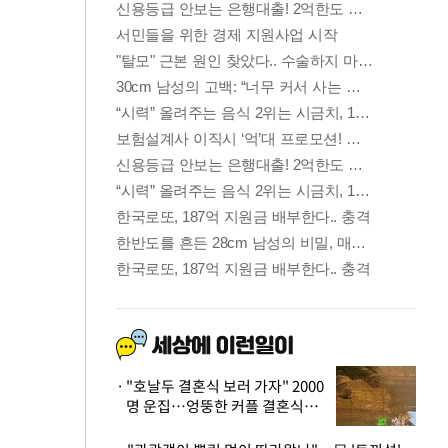
"호날두 결혼식 보러 가자" 2000
명 운집…엉뚱한 커플 결혼식에
'황당'