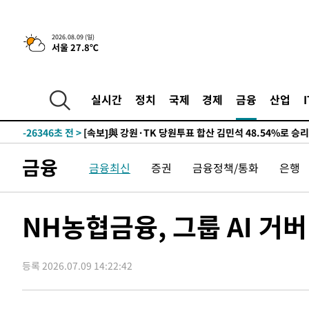
2026.08.09 (일)
서울 27.8℃
4시간 전 >
[속보]美중부 사령관, 이스라엘 긴급방문 다중화된 전선 상황
-31374초 전 >
이강인 ATM 입단식에 '상암벌 들썩'…"세계적인 선수 
-30370초 전 >
태풍 돌핀, 중 저장성 타이저우시 해안에 상륙 (1보)
실시간
정치
국제
경제
금융
산업
-27716초 전 >
AT마드리드 데뷔 앞둔 이강인, 맨시티전 선발 대신 '벤치 
-26346초 전 >
[속보]與 강원·TK 당원투표 합산 김민석 48.54%로 
44.40%
-25680초 전 >
與 강원·TK 당원투표 합산 김민석 46.01%로 승리…정
금융
금융최신
증권
금융정책/통화
은행
44.53%
-25520초 전 >
[속보]與전대 권리당원투표…강원·경북 김민석, 대구 정
-25327초 전 >
[속보]與 당대표 경선, 경북 권리당원 투표 김민석 47.3
45.71%
-25229초 전 >
[속보]與 당대표 경선, 대구 권리당원 투표 정청래 47.8
NH농협금융, 그룹 AI 거
46.35%
-25026초 전 >
[속보]與 당대표 경선, 강원 권리당원 투표 김민석 승리…5
득표
-22944초 전 >
"일본축구협회, 대한축구협회 성 접대 의혹 심판 조사"
등록 2026.07.09 14:22:42
-15586초 전 >
[속보]장은수, KLPGA 제주삼다수 역전 우승…데뷔 10년
정상
-10951초 전 >
"얼마나 더웠으면"…안동 물길공원서 헤엄친 구렁이 '소
-10878초 전 >
손흥민, 68분 뛰고 2경기 침묵…LAFC, 톨루카에 1-0 승