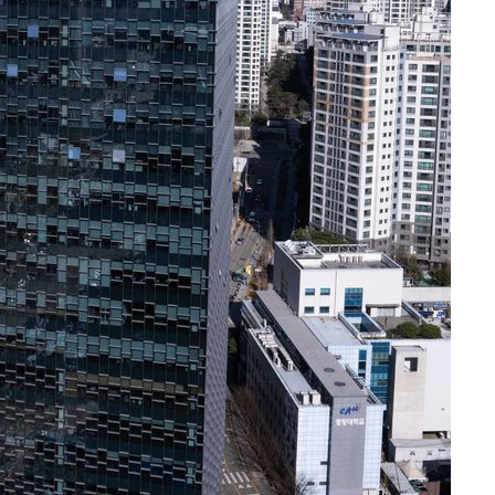
 차에 첫
동'
리(종합)
개
대우'
'온도차'
 밝혀
발로 부상
 논의