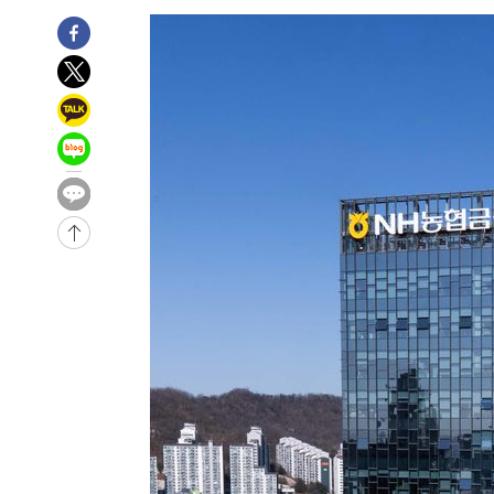
-10150초 전 >
'2경기 연속 침묵' 손흥민, 톨루카전 68분만 뛰고 슈팅 0
-8902초 전 >
이강인, 오늘 서울서 AT마드리드 입단식…'전례 없는 특급
1시간 전 >
'여긴 20도, 저긴 50도'…열화상 카메라로 본 폭염 저감시설 
1시간 전 >
콜롬비아 신임 우파 대통령 취임 하루만에 차량폭탄 폭발 사건
3시간 전 >
튀르키예 외무장관, "메카 3국 방위협정은 이란이 목표 아냐 "
3시간 전 >
이군이 불법 군시설 건설한 레바논 남부에서 레바논군 3명 폭
4시간 전 >
[속보]美중부 사령관, 이스라엘 긴급방문 다중화된 전선 상황
-31374초 전 >
이강인 ATM 입단식에 '상암벌 들썩'…"세계적인 선수 
-30370초 전 >
태풍 돌핀, 중 저장성 타이저우시 해안에 상륙 (1보)
-27716초 전 >
AT마드리드 데뷔 앞둔 이강인, 맨시티전 선발 대신 '벤치 
-26346초 전 >
[속보]與 강원·TK 당원투표 합산 김민석 48.54%로 
44.40%
-25680초 전 >
與 강원·TK 당원투표 합산 김민석 46.01%로 승리…정
44.53%
-25520초 전 >
[속보]與전대 권리당원투표…강원·경북 김민석, 대구 정
-25327초 전 >
[속보]與 당대표 경선, 경북 권리당원 투표 김민석 47.3
45.71%
-25229초 전 >
[속보]與 당대표 경선, 대구 권리당원 투표 정청래 47.8
46.35%
-25026초 전 >
[속보]與 당대표 경선, 강원 권리당원 투표 김민석 승리…5