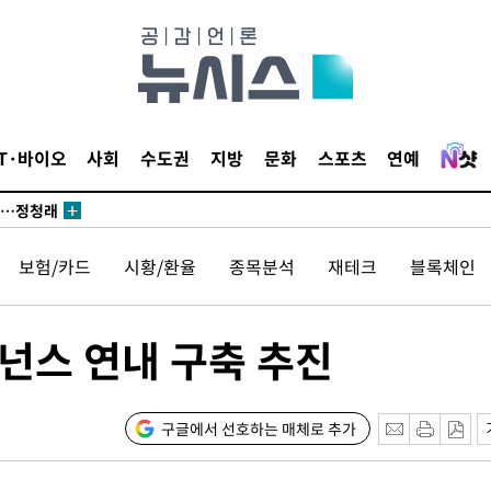
 논의
되길"
IT·바이오
사회
수도권
지방
문화
스포츠
연예
시작'
승리…정청래
청래
보험/카드
시황/환율
종목분석
재테크
블록체인
청래 승리
7%·정청래
2%·김민석
버넌스 연내 구축 추진
0.30%
 차에 첫
구글에서 선호하는 매체로 추가
동'
리(종합)