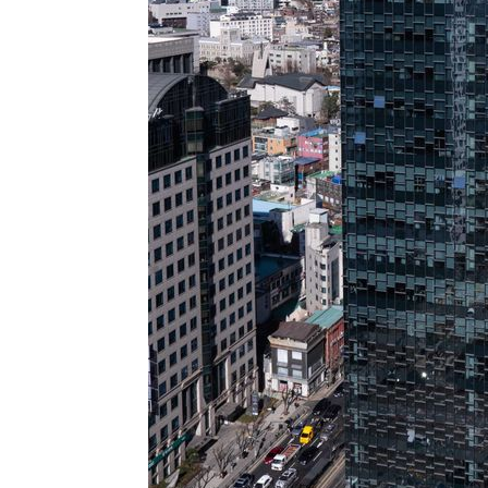
득표
-22944초 전 >
"일본축구협회, 대한축구협회 성 접대 의혹 심판 조사"
-15586초 전 >
[속보]장은수, KLPGA 제주삼다수 역전 우승…데뷔 10년
정상
-10951초 전 >
"얼마나 더웠으면"…안동 물길공원서 헤엄친 구렁이 '소
-10878초 전 >
손흥민, 68분 뛰고 2경기 침묵…LAFC, 톨루카에 1-0 승
-10150초 전 >
'2경기 연속 침묵' 손흥민, 톨루카전 68분만 뛰고 슈팅 0
-8902초 전 >
이강인, 오늘 서울서 AT마드리드 입단식…'전례 없는 특급
1시간 전 >
'여긴 20도, 저긴 50도'…열화상 카메라로 본 폭염 저감시설 
1시간 전 >
콜롬비아 신임 우파 대통령 취임 하루만에 차량폭탄 폭발 사건
3시간 전 >
튀르키예 외무장관, "메카 3국 방위협정은 이란이 목표 아냐 "
3시간 전 >
이군이 불법 군시설 건설한 레바논 남부에서 레바논군 3명 폭
4시간 전 >
[속보]美중부 사령관, 이스라엘 긴급방문 다중화된 전선 상황