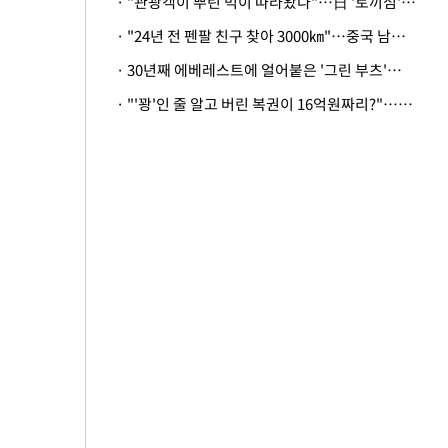
· "관광객이 뿌린 먹이 따라왔나"…日 '토끼섬' 멧돼지, 토끼까지 사냥
· "24년 전 펜팔 친구 찾아 3000㎞"…중국 남성 사연에 '뭉클'
· 30년째 에베레스트에 얼어붙은 '그린 부츠'…드디어 가족 품으로
· "'꽝'인 줄 알고 버린 복권이 16억원짜리?"…극적으로 되찾은 사연