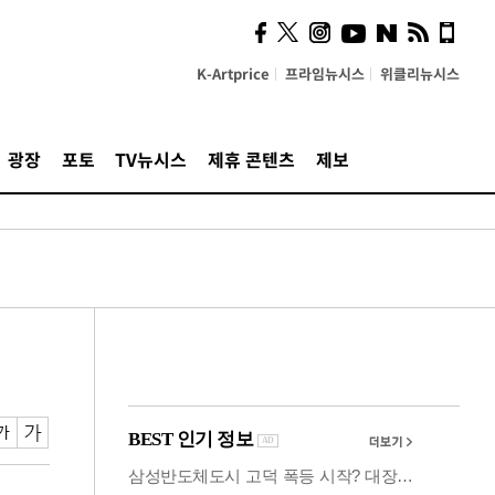
사이 해답 찾았죠"…알을
깨고 나온 '초자아'
K-Artprice
프라임뉴시스
위클리뉴시스
광장
포토
TV뉴시스
제휴 콘텐츠
제보