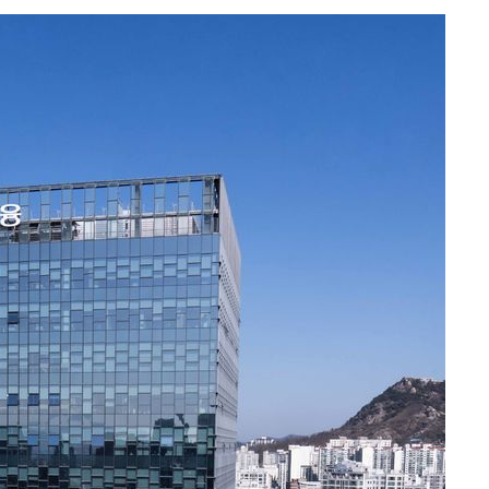
개
대우'
'온도차'
 밝혀
발로 부상
 논의
되길"
시작'
승리…정청래
청래
청래 승리
7%·정청래
2%·김민석
0.30%