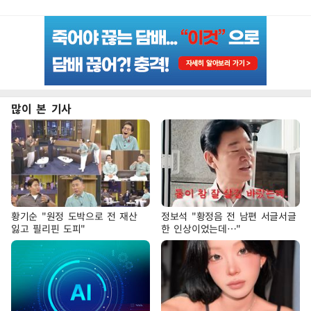
많이 본 기사
황기순 "원정 도박으로 전 재산
정보석 "황정음 전 남편 서글서글
잃고 필리핀 도피"
한 인상이었는데…"