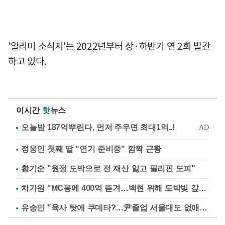
'알리미 소식지'는 2022년부터 상·하반기 연 2회 발간
하고 있다.
이시간
핫
뉴스
정웅인 첫째 딸 "연기 준비중" 깜짝 근황
황기순 "원정 도박으로 전 재산 잃고 필리핀 도피"
차가원 "MC몽에 400억 뜯겨…백현 위해 도박빚 갚아줘"
유승민 "육사 탓에 쿠데타?…尹졸업 서울대도 없애나"