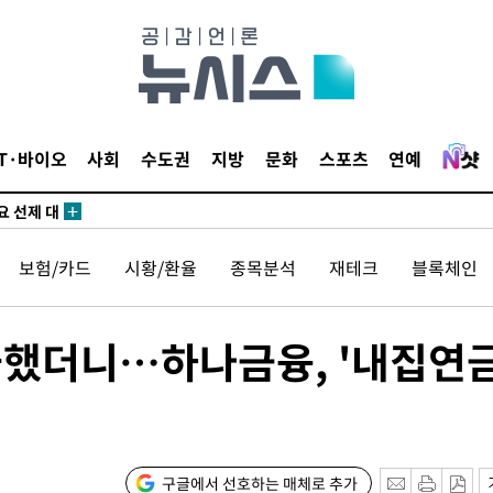
말고 과감히
쪽 아웃바
 하향
별재난지역
…희망지 못
날씨]
IT·바이오
사회
수도권
지방
문화
스포츠
연예
요 선제 대
무'
보험/카드
시황/환율
종목분석
재테크
블록체인
마쳐
지급했더니…하나금융, '내집연금
장 기소
회
구글에서 선호하는 매체로 추가