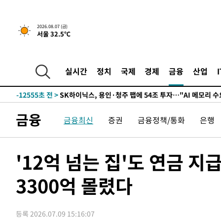
-25698초 전 >
[속보]이 대통령 "부동산 공급 기존 사고방식 매달리지 
실천"
-24783초 전 >
이란, "오만과 '중앙 단일 루트' 합의…북쪽 인바운드·남
운드는 임시"
2026.08.07 (금)
-16351초 전 >
"낮 기온 소폭 하락"…수도권 폭염중대경보, 폭염경보로
서울 32.5℃
-16315초 전 >
[속보]이 대통령, '호우피해' 안동·의성 관할 4개 면 특
선포
-16278초 전 >
[단독]중수청 지원 검사들, 정원 초과 시 낮은 계급 임용
갈 수도
-14249초 전 >
낮 최고 37도 찜통더위…곳곳 소나기·강원 많은 비[내일
실시간
정치
국제
경제
금융
산업
-12555초 전 >
SK하이닉스, 용인·청주 팹에 54조 투자…"AI 메모리 수
응"
-9411초 전 >
여자배구 이재영·이다영 자매, 아제르바이잔 투란VC 입단
-8664초 전 >
외국인 심판 성 접대 7경기 들여다보니…한국 축구 '5승 2
금융
금융최신
증권
금융정책/통화
은행
-8398초 전 >
[속보]코스닥, 2.86포인트(0.36%) 내린 798.81마감
-8351초 전 >
[속보]코스피, 6200선 약보합…0.60% 내린 6258.77에 
-8331초 전 >
[속보]원·달러 환율, 7.7원 내린 1416.1원 마감
'12억 넘는 집'도 연금 
-8220초 전 >
[속보] 노원서 40.1도 관측…서울, 2018년 이후 첫 40도
3300억 몰렸다
-5310초 전 >
[속보]종합특검, '계엄 수용공간 확보' 신용해 前교정본부
-4183초 전 >
외신들도 주목한 韓축구 파문…"국민적 공분에 수사 재개"
-4154초 전 >
11시간 압수수색에 성접대 파문까지…'쑥대밭' 된 축구협
등록 2026.07.09 15:16:07