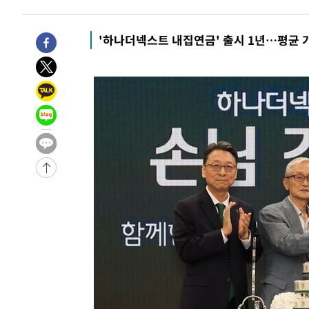
-3176초 전 >
[속보]규제합리화위원회 부위원장에 김태유 서울대 공대 
태 후임
7분 전 >
[속보]국힘 윤리위, '돌려차기 발언' 진종오·서범수 징계 절차 
'하나더넥스트 내집연금' 출시 1년…평균 가
-30407초 전 >
미 사업체 일자리, 7월에 2.3만개 순감하고 그 전 2개월 1
하향수정 (2보)
-29855초 전 >
[속보] 미 사업체, 일자리 7월에 2.3만 개 줄어…실업률은
↓
-25718초 전 >
[속보]이 대통령 "부동산 공급 기존 사고방식 매달리지 
실천"
-24803초 전 >
이란, "오만과 '중앙 단일 루트' 합의…북쪽 인바운드·남
운드는 임시"
-16371초 전 >
"낮 기온 소폭 하락"…수도권 폭염중대경보, 폭염경보로
-16335초 전 >
[속보]이 대통령, '호우피해' 안동·의성 관할 4개 면 특
선포
-16298초 전 >
[단독]중수청 지원 검사들, 정원 초과 시 낮은 계급 임용
갈 수도
-14269초 전 >
낮 최고 37도 찜통더위…곳곳 소나기·강원 많은 비[내일
-12575초 전 >
SK하이닉스, 용인·청주 팹에 54조 투자…"AI 메모리 수
응"
-9431초 전 >
여자배구 이재영·이다영 자매, 아제르바이잔 투란VC 입단
-8684초 전 >
외국인 심판 성 접대 7경기 들여다보니…한국 축구 '5승 2
-8418초 전 >
[속보]코스닥, 2.86포인트(0.36%) 내린 798.81마감
-8371초 전 >
[속보]코스피, 6200선 약보합…0.60% 내린 6258.77에 
-8351초 전 >
[속보]원·달러 환율, 7.7원 내린 1416.1원 마감