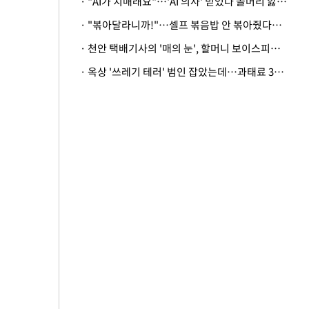
· "AI가 치매래요"…'AI 의사' 믿었다 골머리 앓는 美 의료계 '경고'
· "볶아달라니까!"…셀프 볶음밥 안 볶아줬다고 사장 폭행한 손님
· 천안 택배기사의 '매의 눈', 할머니 보이스피싱 피해 막아
· 옥상 '쓰레기 테러' 범인 잡았는데…과태료 3만원 처분에 숙박업주 허탈