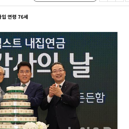
교수…이병
개시
입 연령 76세
0.3만개
 4.1%로
말고 과감히
쪽 아웃바
 하향
별재난지역
…희망지 못
날씨]
요 선제 대
무'
마쳐