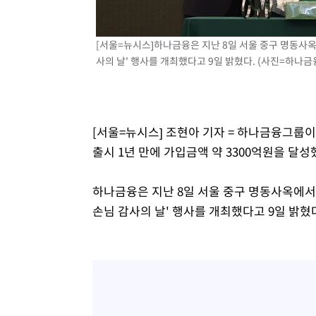
-8240초 전 >
[속보] 노원서 40.1도 관측…서울, 2018년 이후 첫 40도
-5330초 전 >
[속보]종합특검, '계엄 수용공간 확보' 신용해 前교정본부
-4203초 전 >
외신들도 주목한 韓축구 파문…"국민적 공분에 수사 재개"
[서울=뉴시스]하나금융은 지난 8일 서울 중구 명동사옥
-4174초 전 >
11시간 압수수색에 성접대 파문까지…'쑥대밭' 된 축구협
사의 날' 행사를 개최했다고 9일 밝혔다. (사진=하나금융 제
-3196초 전 >
[속보]규제합리화위원회 부위원장에 김태유 서울대 공대 
태 후임
7분 전 >
[속보]국힘 윤리위, '돌려차기 발언' 진종오·서범수 징계 절차 
[서울=뉴시스] 조현아 기자 = 하나금융그룹
출시 1년 만에 가입금액 약 3300억원을 달성
하나금융은 지난 8일 서울 중구 명동사옥에서
손님 감사의 날' 행사를 개최했다고 9일 밝혔