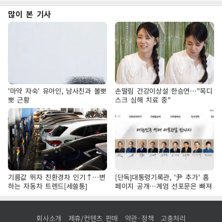
많이 본 기사
'마약 자숙' 유아인, 남사친과 볼뽀
손떨림 건강이상설 한승연…"목디
뽀 근황
스크 심해 치료 중"
기름값 뛰자 친환경차 인기↑…변
[단독]대통령기록관, '尹 추가' 홈
하는 자동차 트렌드[세쓸통]
페이지 공개…계엄 선포문은 빠져
회사소개
제휴/컨텐츠 판매
약관·정책
고충처리