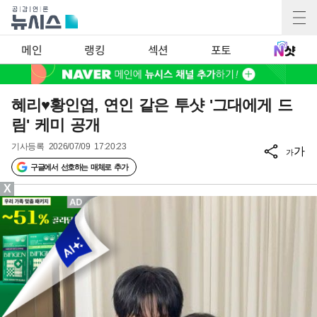
메인
랭킹
섹션
포토
혜리♥황인엽, 연인 같은 투샷 '그대에게 드
림' 케미 공개
기사등록
2026/07/09 17:20:23
가
가
구글에서 선호하는 매체로 추가
X