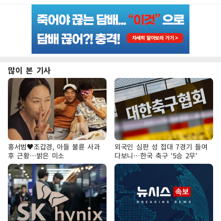
많이 본 기사
홍서범♥조갑경, 아들 불륜 사과
외국인 심판 성 접대 7경기 들여
후 근황…밝은 미소
다보니…한국 축구 '5승 2무'