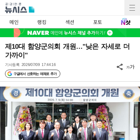
메인
랭킹
섹션
포토
제10대 함양군의회 개원…"낮은 자세로 더
가까이"
기사등록
2026/07/09 17:44:16
가
가
구글에서 선호하는 매체로 추가