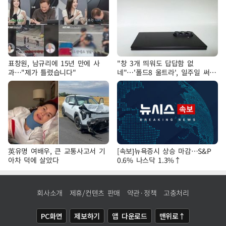
표창원, 남규리에 15년 만에 사
"창 3개 띄워도 답답함 없
과…"제가 틀렸습니다"
네"…'폴드8 울트라', 일주일 써보
니
英유명 여배우, 큰 교통사고서 기
[속보]뉴욕증시 상승 마감…S&P
아차 덕에 살았다
0.6% 나스닥 1.3%↑
회사소개
제휴/컨텐츠 판매
약관·정책
고충처리
PC화면
제보하기
앱 다운로드
맨위로↑