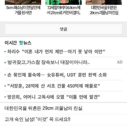
댓글
이시간
핫
뉴스
하리수 "이혼 내가 먼저 제안…아기 못 낳아 미안"
손 묶인채 물속에… 女유튜버, UDT 훈련 완벽 소화
"서장훈, 28억에 산 서초 건물 450억에 매물로"
방은희, 어머니 고독사에 오열 "이틀 만에 발견"