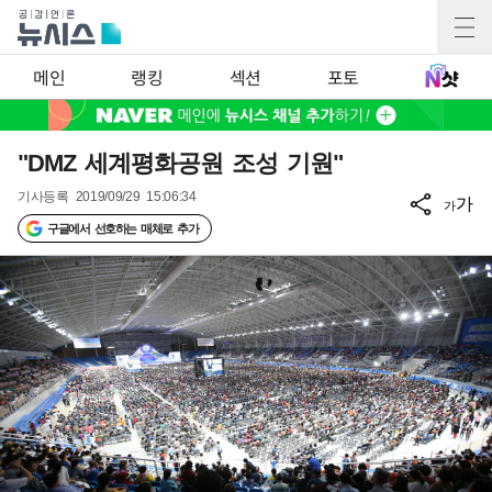
메인
랭킹
섹션
포토
"DMZ 세계평화공원 조성 기원"
기사등록
2019/09/29 15:06:34
가
가
구글에서 선호하는 매체로 추가