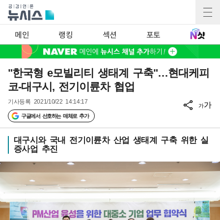
메인
랭킹
섹션
포토
"한국형 e모빌리티 생태계 구축"…현대케피
코-대구시, 전기이륜차 협업
기사등록
2021/10/22 14:14:17
가
가
구글에서 선호하는 매체로 추가
대구시와 국내 전기이륜차 산업 생태계 구축 위한 실
증사업 추진