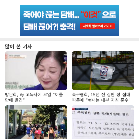
많이 본 기사
방은희, 母 고독사에 오열 "이틀
축구협회, 15년 전 심판 성 접대
만에 발견"
파문에 "현재는 내부 지침 준수"