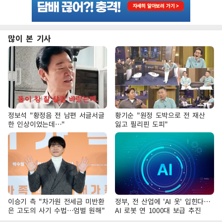
많이 본 기사
정보석 "황정음 전 남편 서글서글
황기순 "원정 도박으로 전 재산
한 인상이었는데…"
잃고 필리핀 도피"
이승기 측 "차가원 전세금 미반환
정부, 전 산업에 'AI 옷' 입힌다…
은 고도의 사기 수법…엄벌 원해"
AI 로봇 연 1000대 보급 추진