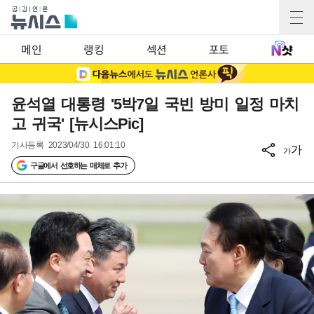
메인
랭킹
섹션
포토
윤석열 대통령 '5박7일 국빈 방미 일정 마치
고 귀국' [뉴시스Pic]
기사등록
2023/04/30 16:01:10
가
가
구글에서 선호하는 매체로 추가