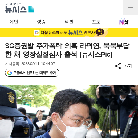
메인
랭킹
섹션
포토
SG증권발 주가폭락 의혹 라덕연, 묵묵부답
한 채 영장실질심사 출석 [뉴시스Pic]
기사등록
2023/05/11 10:44:07
가
가
구글에서 선호하는 매체로 추가