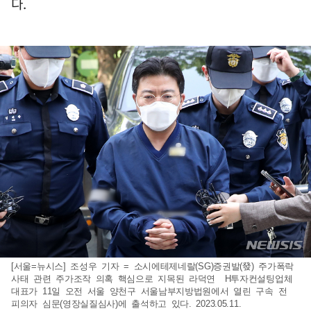
다.
[서울=뉴시스] 조성우 기자 = 소시에테제네랄(SG)증권발(發) 주가폭락
사태 관련 주가조작 의혹 핵심으로 지목된 라덕연 H투자컨설팅업체
대표가 11일 오전 서울 양천구 서울남부지방법원에서 열린 구속 전
피의자 심문(영장실질심사)에 출석하고 있다. 2023.05.11.