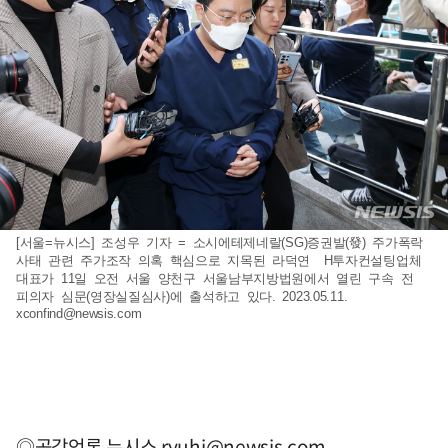
[서울=뉴시스] 조성우 기자 = 소시에테제네랄(SG)증권발(發) 주가폭락
사태 관련 주가조작 의혹 핵심으로 지목된 라덕연 H투자컨설팅업체
대표가 11일 오전 서울 양천구 서울남부지방법원에서 열린 구속 전
피의자 심문(영장실질심사)에 출석하고 있다. 2023.05.11.
xconfind@newsis.com
◎공감언론 뉴시스
ryuhj@newsis.com