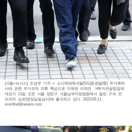
[서울=뉴시스] 조성우 기자 = 소시에테제네랄(SG)증권발(發) 주가폭락
사태 관련 주가조작 의혹 핵심으로 지목된 라덕연 H투자컨설팅업체
대표가 11일 오전 서울 양천구 서울남부지방법원에서 열린 구속 전
피의자 심문(영장실질심사)에 출석하고 있다. 2023.05.11.
xconfind@newsis.com