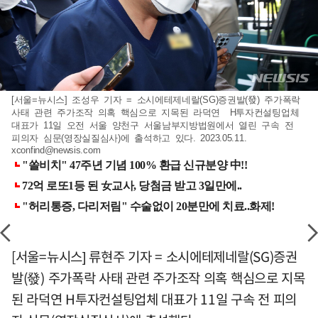
[서울=뉴시스] 조성우 기자 = 소시에테제네랄(SG)증권발(發) 주가폭락
사태 관련 주가조작 의혹 핵심으로 지목된 라덕연 H투자컨설팅업체
대표가 11일 오전 서울 양천구 서울남부지방법원에서 열린 구속 전
피의자 심문(영장실질심사)에 출석하고 있다. 2023.05.11.
xconfind@newsis.com
[서울=뉴시스] 류현주 기자 = 소시에테제네랄(SG)증권
발(發) 주가폭락 사태 관련 주가조작 의혹 핵심으로 지목
된 라덕연 H투자컨설팅업체 대표가 11일 구속 전 피의