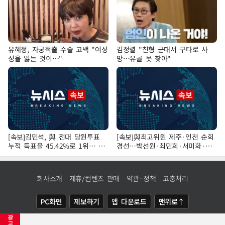
유혜정, 자궁적출 수술 고백 "여성
김정렬 "친형 군대서 구타로 사
성을 잃는 것이…"
망…유골 못 찾아"
[속보]김민석, 與 전대 당원투표
[속보]與최고위원 제주·인천 순회
누적 득표율 45.42%로 1위… 정
경선…박선원·최민희·서미화·한
청래 44.56%
민수·김용 순
회사소개
제휴/컨텐츠 판매
약관·정책
고충처리
PC화면
제보하기
앱 다운로드
맨위로↑
광
COPYRIGHTⓒ
NEWSIS
ALL RIGHTS RESERVED.
고