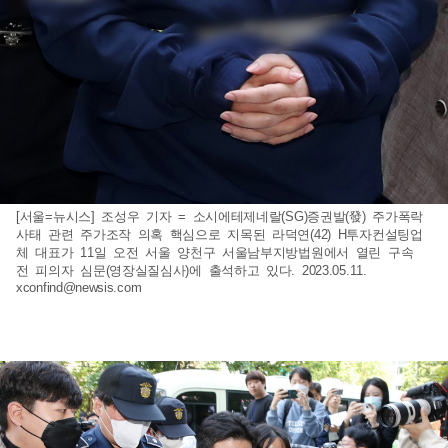
[서울=뉴시스] 조성우 기자 = 소시에테제네랄(SG)증권발(發) 주가폭락
사태 관련 주가조작 의혹 핵심으로 지목된 라덕연(42) H투자컨설팅업
체 대표가 11일 오전 서울 양천구 서울남부지방법원에서 열린 구속
전 피의자 심문(영장실질심사)에 출석하고 있다. 2023.05.11.
xconfind@newsis.com