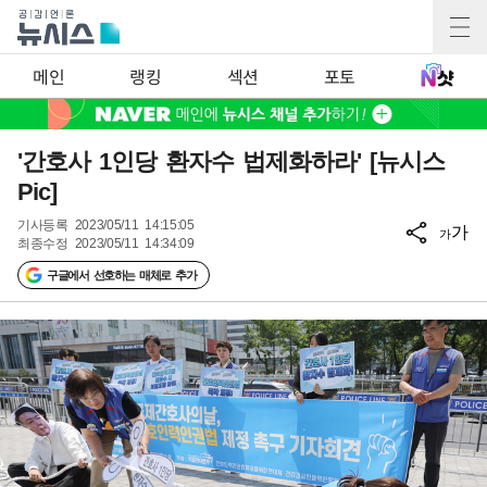
메인
랭킹
섹션
포토
'간호사 1인당 환자수 법제화하라' [뉴시스
Pic]
기사등록
2023/05/11 14:15:05
가
가
최종수정
2023/05/11 14:34:09
구글에서 선호하는 매체로 추가