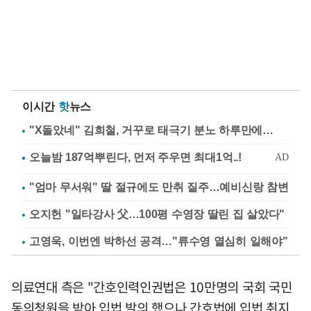
이시간
핫
뉴스
"X돌았네" 김희철, 거꾸로 태극기 분노 하루만에…
"엄마 무서워" 딸 절규에도 만취 질주…예비신랑 참변
오지헌 "일타강사 父…100평 수영장 딸린 집 살았다"
고영욱, 이번엔 박하선 공격…"류수영 열심히 일해야"
의료연대 측은 "간호인력인권법은 10만명의 국회 국민
동의청원을 받아 입법 발의 했으나 간호법에 입법 취지