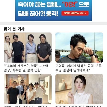
많이 본 기사
''9440억 재산분할 앞둔' 노소영
고영욱, 이번엔 박하선 공격…"류
관장, 최수종 옆 깜짝 근황
수영 열심히 일해야겠네"