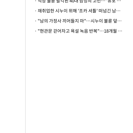
· 직장 불륜 발각된 40대 남성의 고민…"유포 동료 명예훼손·협박죄 고소 가능할까"
· 재취업한 시누이 위해 '조카 셔틀' 떠넘긴 남편…아내 "난 못한다"
· "남의 가정사 끼어들지 마"…시누이 불륜 덮으려는 남편에 억울한 아내
· "현관문 걷어차고 욕설 녹음 반복"…18개월 아기 키우는 집 뒤흔든 '앞집의 비극'