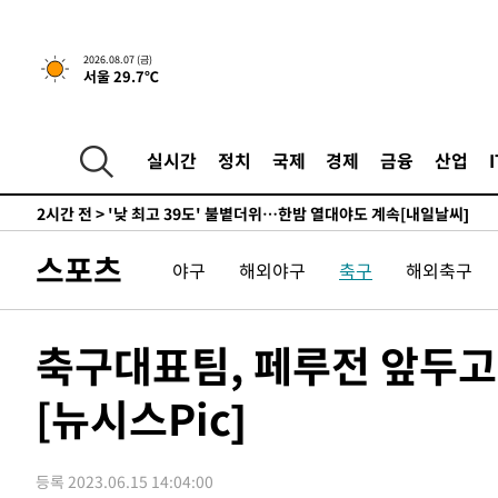
-9478초 전 >
축구협회, 15년 전 심판 성 접대 파문에 "현재는 내부 지침
-8163초 전 >
경찰, '홍명보는 2순위' 결론냈던 스포츠윤리센터도 압수
2026.08.07 (금)
서울 29.7℃
1시간 전 >
[속보]합참 "北 발사체는 단거리탄도미사일…감시·경계태세
1시간 전 >
日방위성, 北이 동해로 쏜 발사체는 탄도미사일 가능성
2시간 전 >
[속보] SKT, 에이닷 서비스 장애 발생…"원인 파악 중"
실시간
정치
국제
경제
금융
산업
2시간 전 >
[속보]합참 "북, 동해상으로 미상 발사체 발사"
2시간 전 >
'낮 최고 39도' 불볕더위…한밤 열대야도 계속[내일날씨]
2시간 전 >
[속보]7~9일 프로야구 3연전도 폭염 취소…11일 재개
스포츠
야구
해외야구
축구
해외축구
2시간 전 >
"韓 외환시장 개입 관측 배경엔 美의 대한국 무역적자 있어"
2시간 전 >
'월드컵 탈락 후폭풍' 축구협회…초유의 압수수색에 '충격·당
2시간 전 >
서울 낮 37.9도, 올여름 최고치 경신…영등포 순간 '40도'
축구대표팀, 페루전 앞두고
2시간 전 >
[속보]종합특검, 대검 추가 압수수색…내란 중요임무종사 혐
[뉴시스Pic]
3시간 전 >
[속보]코스닥, 800p 회복…0.26% 오른 801.67 마감
3시간 전 >
[속보]코스피, 301.88포인트(4.58%) 내린 6296.38 마감
4시간 전 >
[속보]원·달러 환율, 0.7원 내린 1423.8원 마감
등록 2023.06.15 14:04:00
4시간 전 >
"여기 떨어졌다"…다누리, 스페이스X 로켓 달 충돌 흔적 포착