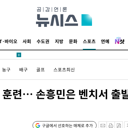
 준수"
수색
 강화"
IT·바이오
사회
수도권
지방
문화
스포츠
연예
농구
배구
골프
스포츠최신
황'
 훈련… 손흥민은 벤치서 출
의
구글에서 선호하는 매체로 추가