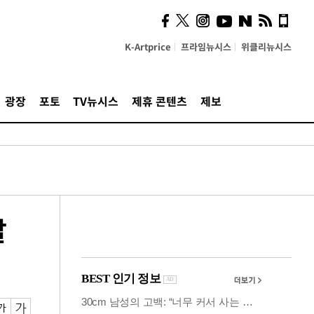
의견, 국토부·LH에 충실히
전달할 것"
K-Artprice
프라임뉴시스
위클리뉴시스
광장
포토
TV뉴시스
제휴 콘텐츠
제보
발