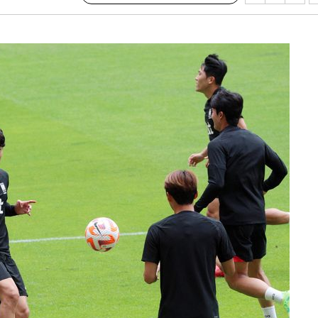
 격파
다"
수수색(종
4%↑
 준수"
수색
 강화"
황'
의