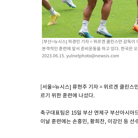
3시간 전 >
[속보]코스닥, 800p 회복…0.26% 오른 801.67 마감
3시간 전 >
[속보]코스피, 301.88포인트(4.58%) 내린 6296.38 마감
4시간 전 >
[속보]원·달러 환율, 0.7원 내린 1423.8원 마감
4시간 전 >
"여기 떨어졌다"…다누리, 스페이스X 로켓 달 충돌 흔적 포착
[부산=뉴시스] 하경민 기자 = 위르겐 클린스만 감독
5시간 전 >
손흥민, 5경기 연속골 실패…LAFC는 승부차기 끝 과달라하라
본격적인 훈련에 앞서 준비운동을 하고 있다. 한국은 오
7시간 전 >
내일까지 39도 '펄펄'…기상청 "태풍 지나며 폭염 잠시 꺾인
2023.06.15.
yulnetphoto@newsis.com
[서울=뉴시스] 류현주 기자 = 위르겐 클린
르기 위한 훈련에 나섰다.
축구대표팀은 15일 부산 연제구 부산아시아
이날 훈련에는 손흥민, 황희찬, 이강인 등 