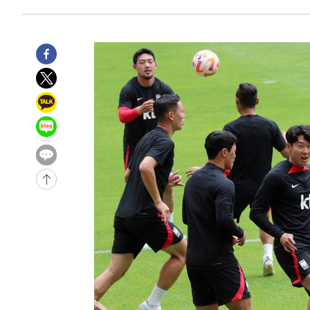
5시간 전 >
손흥민, 5경기 연속골 실패…LAFC는 승부차기 끝 과달라하라
7시간 전 >
내일까지 39도 '펄펄'…기상청 "태풍 지나며 폭염 잠시 꺾인
-11269초 전 >
'월드컵 탈락 후폭풍' 축구협회…11시간 걸린 초유의 압
합)
-10705초 전 >
[속보] 뉴욕증시, 혼조 출발…나스닥 0.3%↓, 다우 0.1
-9498초 전 >
축구협회, 15년 전 심판 성 접대 파문에 "현재는 내부 지침
-8183초 전 >
경찰, '홍명보는 2순위' 결론냈던 스포츠윤리센터도 압수
1시간 전 >
[속보]합참 "北 발사체는 단거리탄도미사일…감시·경계태세
1시간 전 >
日방위성, 北이 동해로 쏜 발사체는 탄도미사일 가능성
2시간 전 >
[속보] SKT, 에이닷 서비스 장애 발생…"원인 파악 중"
2시간 전 >
[속보]합참 "북, 동해상으로 미상 발사체 발사"
2시간 전 >
'낮 최고 39도' 불볕더위…한밤 열대야도 계속[내일날씨]
2시간 전 >
[속보]7~9일 프로야구 3연전도 폭염 취소…11일 재개
2시간 전 >
"韓 외환시장 개입 관측 배경엔 美의 대한국 무역적자 있어"
2시간 전 >
'월드컵 탈락 후폭풍' 축구협회…초유의 압수수색에 '충격·당
2시간 전 >
서울 낮 37.9도, 올여름 최고치 경신…영등포 순간 '40도'
2시간 전 >
[속보]종합특검, 대검 추가 압수수색…내란 중요임무종사 혐