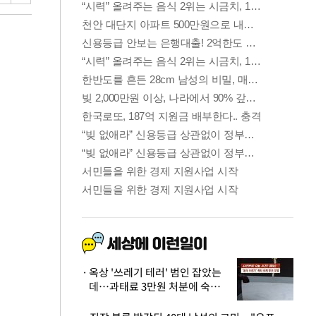
옥상 '쓰레기 테러' 범인 잡았는
데…과태료 3만원 처분에 숙박업
주 허탈