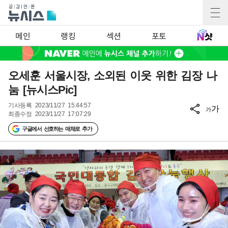
메인
랭킹
섹션
포토
오세훈 서울시장, 소외된 이웃 위한 김장 나
눔 [뉴시스Pic]
기사등록
2023/11/27 15:44:57
가
가
최종수정
2023/11/27 17:07:29
구글에서 선호하는 매체로 추가