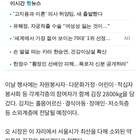
이시간
핫
뉴스
'고지용과 이혼' 의사 허양임, 새 출발했다
유혜정, 자궁적출 수술 "여성성 잃는 것이…"
손 덜덜 떠는 카라 한승연, 건강이상설 확산
한정수 "황정민 선배만 피해…폭로자 신분 공개하라"
이날 행사에는 자원봉사자·다문화가정·어린이·적십자
봉사회 등 각계각층의 참여자가 함께 김장 2800kg을 담
갔다. 김치는 홀몸어르신·결식아동·장애인·저소득층
등 소외계층에 전달될 예정이다.
오 시장은 이 자리에서 서울시가 최선을 다해 소외된 약