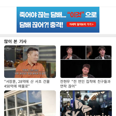
많이 본 기사
"서장훈, 28억에 산 서초 건물
전현무 "전 연인 집착에 친구들과
450억에 매물로"
연락 끊어"