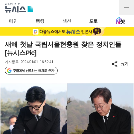
메인
랭킹
섹션
포토
새해 첫날 국립서울현충원 찾은 정치인들
[뉴시스Pic]
기사등록
2024/01/01 16:52:41
가
가
구글에서 선호하는 매체로 추가