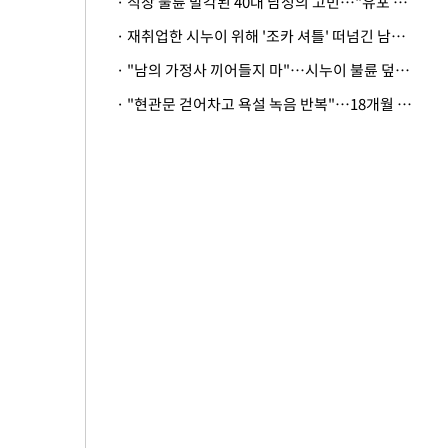
· 직장 불륜 발각된 40대 남성의 고민…"유포 동료 명예훼손·협박죄 고소 가능할까"
· 재취업한 시누이 위해 '조카 셔틀' 떠넘긴 남편…아내 "난 못한다"
· "남의 가정사 끼어들지 마"…시누이 불륜 덮으려는 남편에 억울한 아내
· "현관문 걷어차고 욕설 녹음 반복"…18개월 아기 키우는 집 뒤흔든 '앞집의 비극'