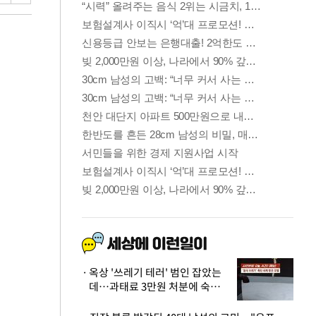
옥상 '쓰레기 테러' 범인 잡았는
데…과태료 3만원 처분에 숙박업
주 허탈