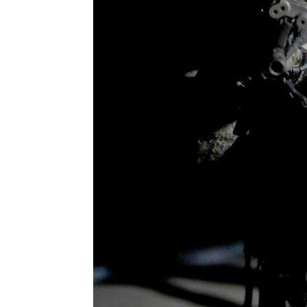
-16264초 전 >
[속보] 7월 중국 수출 23.9%↑ 수입 27.5%↑…무역총
25.3%↑
-13424초 전 >
[속보]'채상병 순직 책임' 임성근, 항소심도 징역 3년
-13290초 전 >
[속보]종합특검, '관저이전 봐주기 감사' 유병호 구속기소
-9890초 전 >
민주 콩고 에볼라환자 4천명 돌파, 4053명 발생 1850명 
-9140초 전 >
[속보]'300억원대 사기 혐의' 차가원 대표 구속 송치
-8334초 전 >
"미 전국적 살모네라 식중독 원인은 멕시코산 할라피뇨"-- 
-6847초 전 >
[속보]경찰·노동부, HL만도 평택사업장 끼임 사망 관련 
-6728초 전 >
[속보]합수본, '투표율 허위 입력' 중앙·서울·경기도 선관위
압수수색
-6483초 전 >
[속보]원·달러 환율, 오전 9시 1423.8원