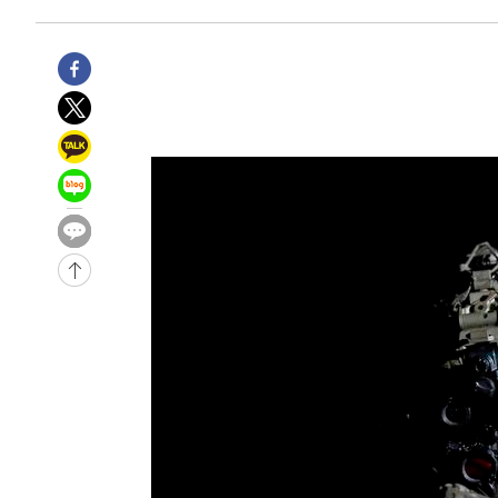
-9140초 전 >
[속보]'300억원대 사기 혐의' 차가원 대표 구속 송치
-8334초 전 >
"미 전국적 살모네라 식중독 원인은 멕시코산 할라피뇨"-- 
-6847초 전 >
[속보]경찰·노동부, HL만도 평택사업장 끼임 사망 관련 
-6728초 전 >
[속보]합수본, '투표율 허위 입력' 중앙·서울·경기도 선관위
압수수색
-6483초 전 >
[속보]원·달러 환율, 오전 9시 1423.8원
-30816초 전 >
여자배구 이재영·이다영 자매, 아제르바이잔 투란VC 입
-30069초 전 >
외국인 심판 성 접대 7경기 들여다보니…한국 축구 '5승 2
-29803초 전 >
[속보]코스닥, 2.86포인트(0.36%) 내린 798.81마감
-29756초 전 >
[속보]코스피, 6200선 약보합…0.60% 내린 6258.77에
-29736초 전 >
[속보]원·달러 환율, 7.7원 내린 1416.1원 마감
-29625초 전 >
[속보] 노원서 40.1도 관측…서울, 2018년 이후 첫 40도
-26715초 전 >
[속보]종합특검, '계엄 수용공간 확보' 신용해 前교정본
-25588초 전 >
외신들도 주목한 韓축구 파문…"국민적 공분에 수사 재개
-25559초 전 >
11시간 압수수색에 성접대 파문까지…'쑥대밭' 된 축구
-24581초 전 >
[속보]규제합리화위원회 부위원장에 김태유 서울대 공대
병태 후임
-20939초 전 >
[속보]국힘 윤리위, '돌려차기 발언' 진종오·서범수 징계