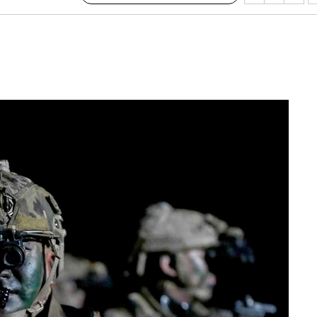
CDC
압수수색
 등 9곳
단
무'
 마쳐
부장 기소
"
협회
 교수…이
 절차 개시