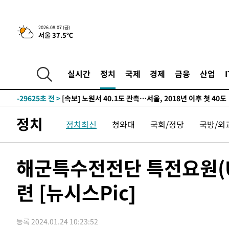
-6483초 전 >
[속보]원·달러 환율, 오전 9시 1423.8원
-30816초 전 >
여자배구 이재영·이다영 자매, 아제르바이잔 투란VC 입
2026.08.07 (금)
서울 37.5℃
-30069초 전 >
외국인 심판 성 접대 7경기 들여다보니…한국 축구 '5승 2
-29803초 전 >
[속보]코스닥, 2.86포인트(0.36%) 내린 798.81마감
-29756초 전 >
[속보]코스피, 6200선 약보합…0.60% 내린 6258.77에
실시간
정치
국제
경제
금융
산업
-29736초 전 >
[속보]원·달러 환율, 7.7원 내린 1416.1원 마감
-29625초 전 >
[속보] 노원서 40.1도 관측…서울, 2018년 이후 첫 40도
-26715초 전 >
[속보]종합특검, '계엄 수용공간 확보' 신용해 前교정본
정치
정치최신
청와대
국회/정당
국방/외
-25588초 전 >
외신들도 주목한 韓축구 파문…"국민적 공분에 수사 재개
-25559초 전 >
11시간 압수수색에 성접대 파문까지…'쑥대밭' 된 축구
-24581초 전 >
[속보]규제합리화위원회 부위원장에 김태유 서울대 공대
해군특수전전단 특전요원(UD
병태 후임
-20939초 전 >
[속보]국힘 윤리위, '돌려차기 발언' 진종오·서범수 징계
-16264초 전 >
[속보] 7월 중국 수출 23.9%↑ 수입 27.5%↑…무역총
련 [뉴시스Pic]
25.3%↑
-13424초 전 >
[속보]'채상병 순직 책임' 임성근, 항소심도 징역 3년
-13290초 전 >
[속보]종합특검, '관저이전 봐주기 감사' 유병호 구속기소
등록 2024.01.24 10:23:52
-9890초 전 >
민주 콩고 에볼라환자 4천명 돌파, 4053명 발생 1850명 