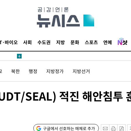
단
무'
 마쳐
IT·바이오
사회
수도권
지방
문화
스포츠
연예
부장 기소
교
북한
행정
지방정가
지방선거
"
협회
 교수…이
T/SEAL) 적진 해안침투 
 절차 개시
액
구글에서 선호하는 매체로 추가
사망