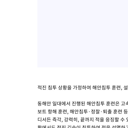
적진 침투 상황을 가정하여 해안침투 훈련, 
동해안 일대에서 진행된 해안침투 훈련은 고
보트 항해 훈련, 해안침투·정찰·퇴출 훈련 등
디서든 즉각, 강력히, 끝까지 적을 응징할 수
황에서도 적진 깊숙이 침투하여 적을 섬멸하고