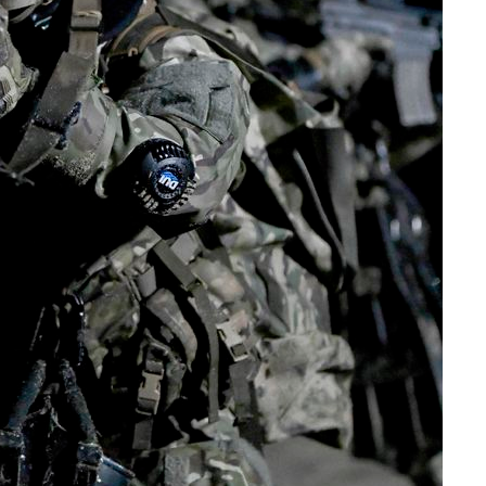
액
사망
CDC
압수수색
 등 9곳