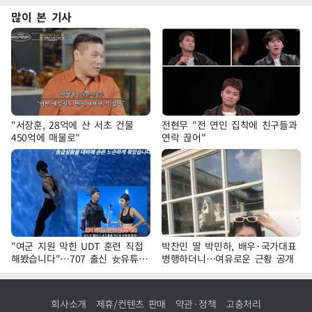
많이 본 기사
"서장훈, 28억에 산 서초 건물
전현무 "전 연인 집착에 친구들과
450억에 매물로"
연락 끊어"
"여군 지원 막힌 UDT 훈련 직접
박찬민 딸 박민하, 배우·국가대표
해봤습니다"…707 출신 女유튜버
병행하더니…여유로운 근황 공개
'완벽 소화'
회사소개
제휴/컨텐츠 판매
약관·정책
고충처리