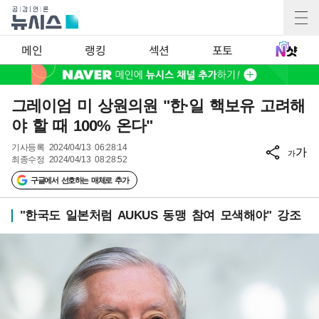
메인
랭킹
섹션
포토
그레이엄 미 상원의원 "한·일 핵보유 고려해
야 할 때 100% 온다"
기사등록
2024/04/13 06:28:14
가
가
최종수정
2024/04/13 08:28:52
구글에서 선호하는 매체로 추가
"한국도 일본처럼 AUKUS 동맹 참여 모색해야" 강조