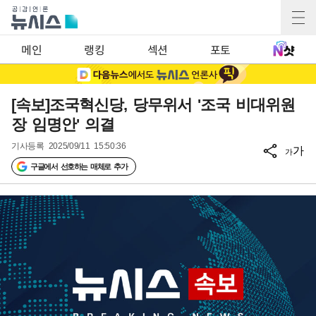
메인
랭킹
섹션
포토
[속보]조국혁신당, 당무위서 '조국 비대위원
장 임명안' 의결
기사등록
2025/09/11 15:50:36
가
가
구글에서 선호하는 매체로 추가