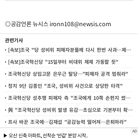
◎공감언론 뉴시스
ironn108@newsis.com
관련기사
[속보]조국 "당 성비위 피해자분들께 다시 한번 사과…제도 정비 서두를 것"
[속보]조국혁신당 "15일부터 비대위 체제 가동할 듯"
조국혁신당 상임고문 은우근 탈당…"피해자 공격 멈춰라"
정치 9단 김종인 "조국, 성비위 사건으로 상당한 타격"
조국혁신당 성추행 피해자 측 "조국에게 10쪽 손편지 썼으나 답장 못 받아"
與 "조국혁신당 성비위 발생 유감…초심으로 기본부터 확립해야"
프사 바꾼 조국에…김재섭 "공감능력 떨어져…은퇴하라"