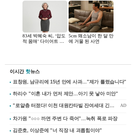
이시간
핫
뉴스
표창원, 남규리에 15년 만에 사과…"제가 틀렸습니다"
하리수 "이혼 내가 먼저 제안…아기 못 낳아 미안"
차가원 "○○○ 까면 주변 다 죽어"…녹취 폭로 파장
김준호, 이상준에 "너 직장 내 괴롭힘이야"