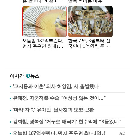
이시간
핫
뉴스
'고지용과 이혼' 의사 허양임, 새 출발했다
유혜정, 자궁적출 수술 "여성성 잃는 것이…"
'마약 자숙' 유아인, 남사친과 뽀뽀 근황
김희철, 광복절 '거꾸로 태극기' 현수막에 "X돌았네"