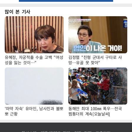
많이 본 기사
유혜정, 자궁적출 수술 고백 "여성
김정렬 "친형 군대서 구타로 사
성을 잃는 것이…"
망…유골 못 찾아"
'마약 자숙' 유아인, 남사친과 볼뽀
동해안 최대 100㎜ 폭우…전국
뽀 근황
찜통더위 계속[오늘날씨]