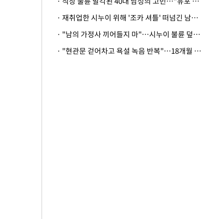
· 직장 불륜 발각된 40대 남성의 고민…"유포 동료 명예훼손·협박죄 고소 가능할까"
· 재취업한 시누이 위해 '조카 셔틀' 떠넘긴 남편…아내 "난 못한다"
· "남의 가정사 끼어들지 마"…시누이 불륜 덮으려는 남편에 억울한 아내
· "현관문 걷어차고 욕설 녹음 반복"…18개월 아기 키우는 집 뒤흔든 '앞집의 비극'