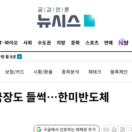
 사망
 CDC
IT·바이오
사회
수도권
지방
문화
스포츠
연예
 압수수색
위 등 9곳
보험/카드
시황/환율
종목분석
재테크
블록체인
출발
개장
 국장도 들썩…한미반도체
3명은 중
에서 두차
0일 후 발
구글에서 선호하는 매체로 추가