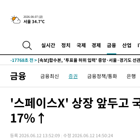
25.3%↑
-24464초 전 >
[속보]'채상병 순직 책임' 임성근, 항소심도 징역 3년
-24330초 전 >
[속보]종합특검, '관저이전 봐주기 감사' 유병호 구속기소
2026.08.07 (금)
서울 34.7℃
-20930초 전 >
민주 콩고 에볼라환자 4천명 돌파, 4053명 발생 1850명
-20180초 전 >
[속보]'300억원대 사기 혐의' 차가원 대표 구속 송치
-19374초 전 >
"미 전국적 살모네라 식중독 원인은 멕시코산 할라피뇨"--
실시간
정치
국제
경제
금융
산업
-17887초 전 >
[속보]경찰·노동부, HL만도 평택사업장 끼임 사망 관련
-17768초 전 >
[속보]합수본, '투표율 허위 입력' 중앙·서울·경기도 선관
압수수색
-17523초 전 >
[속보]원·달러 환율, 오전 9시 1423.8원
금융
금융최신
증권
금융정책/통화
은행
-17319초 전 >
[속보]삼성전자·SK하이닉스 동반 강보합…1%대 상승 
-17305초 전 >
[속보]코스닥, 5.95포인트(0.74%) 상승한 807.62개장
-17273초 전 >
[속보]코스피, 6300선 재탈환…1.09% 오른 6365.07 
'스페이스X' 상장 앞두고
-14438초 전 >
시리아 다마스쿠스 교외에서 미니버스 폭발.. 14명 부상, 
태
17%↑
-13736초 전 >
입추에도 극한더위…서울 낮 39도 '폭염중대경보'
-8700초 전 >
이란, 호르무즈서 "적국 목표물들"과 대치로 남부 케슘섬
례 큰 폭발음
-7415초 전 >
[속보]美, 폴리실리콘 수입 규제…파생제품 15% 관세, 12
등록 2026.06.12 13:52:09
수정 2026.06.12 14:50:24
효
-5566초 전 >
[속보]트럼프, 美 원정출산 금지 행정명령 서명