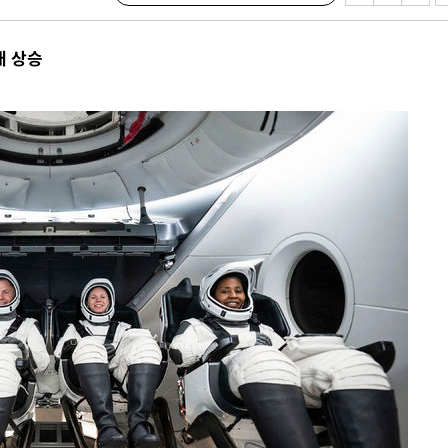
 절차 개시
대 상승
액
 사망
 CDC
 압수수색
위 등 9곳
출발
개장
3명은 중