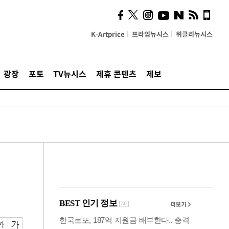
시, 스마트폰 액세서리에
NFC 더했다
K-Artprice
프라임뉴시스
위클리뉴시스
광장
포토
TV뉴시스
제휴 콘텐츠
제보