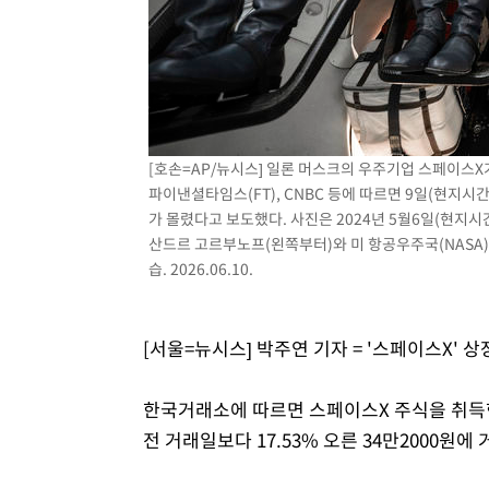
-8720초 전 >
이란, 호르무즈서 "적국 목표물들"과 대치로 남부 케슘섬
례 큰 폭발음
-7435초 전 >
[속보]美, 폴리실리콘 수입 규제…파생제품 15% 관세, 12
효
-5586초 전 >
[속보]트럼프, 美 원정출산 금지 행정명령 서명
-3286초 전 >
[속보] 뉴욕증시, 일제 하락 마감…나스닥 0.06%↓
[호손=AP/뉴시스] 일론 머스크의 우주기업 스페이스X
파이낸셜타임스(FT), CNBC 등에 따르면 9일(현지시간)
가 몰렸다고 보도했다. 사진은 2024년 5월6일(현지
산드르 고르부노프(왼쪽부터)와 미 항공우주국(NASA)
습. 2026.06.10.
[서울=뉴시스] 박주연 기자 = '스페이스X' 
한국거래소에 따르면 스페이스X 주식을 취득한
전 거래일보다 17.53% 오른 34만2000원에