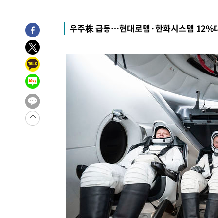
-3266초 전 >
[속보] 뉴욕증시, 일제 하락 마감…나스닥 0.06%↓
-31999초 전 >
[속보]국힘 윤리위, '돌려차기 발언' 진종오·서범수 징계
우주株 급등…현대로템·한화시스템 12%
-27324초 전 >
[속보] 7월 중국 수출 23.9%↑ 수입 27.5%↑…무역총
25.3%↑
-24484초 전 >
[속보]'채상병 순직 책임' 임성근, 항소심도 징역 3년
-24350초 전 >
[속보]종합특검, '관저이전 봐주기 감사' 유병호 구속기소
-20950초 전 >
민주 콩고 에볼라환자 4천명 돌파, 4053명 발생 1850명
-20200초 전 >
[속보]'300억원대 사기 혐의' 차가원 대표 구속 송치
-19394초 전 >
"미 전국적 살모네라 식중독 원인은 멕시코산 할라피뇨"--
-17907초 전 >
[속보]경찰·노동부, HL만도 평택사업장 끼임 사망 관련
-17788초 전 >
[속보]합수본, '투표율 허위 입력' 중앙·서울·경기도 선관
압수수색
-17543초 전 >
[속보]원·달러 환율, 오전 9시 1423.8원
-17339초 전 >
[속보]삼성전자·SK하이닉스 동반 강보합…1%대 상승 
-17325초 전 >
[속보]코스닥, 5.95포인트(0.74%) 상승한 807.62개장
-17293초 전 >
[속보]코스피, 6300선 재탈환…1.09% 오른 6365.07 
-14458초 전 >
시리아 다마스쿠스 교외에서 미니버스 폭발.. 14명 부상, 
태
-13756초 전 >
입추에도 극한더위…서울 낮 39도 '폭염중대경보'