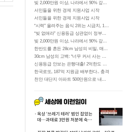
옥상 '쓰레기 테러' 범인 잡았는
데…과태료 3만원 처분에 숙박업
주 허탈