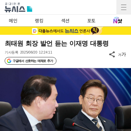
메인
랭킹
섹션
포토
최태원 회장 발언 듣는 이재명 대통령
기사등록
2025/06/20 12:24:11
가
가
구글에서 선호하는 매체로 추가