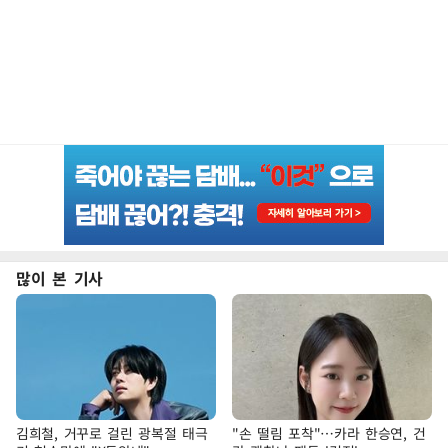
많이 본 기사
김희철, 거꾸로 걸린 광복절 태극
"손 떨림 포착"…카라 한승연, 건