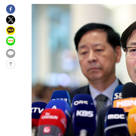
-18072초 전 >
"여기 떨어졌다"…다누리, 스페이스X 로켓 달 충돌 흔적 포착
-15117초 전 >
손흥민, 5경기 연속골 실패…LAFC는 승부차기 끝 과달라하라
-7718초 전 >
내일까지 39도 '펄펄'…기상청 "태풍 지나며 폭염 잠시 꺾인다"
-7355초 전 >
트럼프, 한국계 진보 주지사 후보 맹공…"공산주의가 최대 위협
-7333초 전 >
"美간섭에 합의 지연"…트럼프, '이란 호르무즈 통제권' 수용할
-3853초 전 >
[속보]산업장관 "李정부, 원전 반대 안해…안정 전력 위해 불가
-2550초 전 >
[속보]경찰, '홍명보 선임 논란' 대한축구협회·축구회관 등 압
-28753초 전 >
[속보]합참 "北 발사체는 단거리탄도미사일…감시·경계태세 
화"
-28501초 전 >
日방위성, 北이 동해로 쏜 발사체는 탄도미사일 가능성
-26931초 전 >
[속보] SKT, 에이닷 서비스 장애 발생…"원인 파악 중"
-26337초 전 >
[속보]합참 "북, 동해상으로 미상 발사체 발사"
-25733초 전 >
'낮 최고 39도' 불볕더위…한밤 열대야도 계속[내일날씨]
-25692초 전 >
[속보]7~9일 프로야구 3연전도 폭염 취소…11일 재개
-25354초 전 >
"韓 외환시장 개입 관측 배경엔 美의 대한국 무역적자 있어"
-25181초 전 >
'월드컵 탈락 후폭풍' 축구협회…초유의 압수수색에 '충격·당황
-25021초 전 >
서울 낮 37.9도, 올여름 최고치 경신…영등포 순간 '40도'