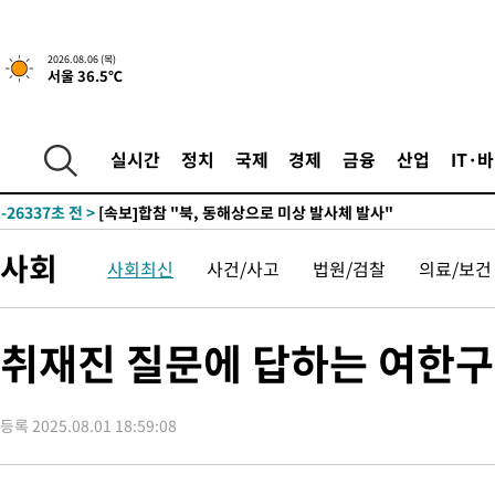
2026.08.06 (목)
-2550초 전 >
[속보]경찰, '홍명보 선임 논란' 대한축구협회·축구회관 등 압
서울 36.5℃
-28753초 전 >
[속보]합참 "北 발사체는 단거리탄도미사일…감시·경계태세 
화"
-28501초 전 >
日방위성, 北이 동해로 쏜 발사체는 탄도미사일 가능성
-26931초 전 >
[속보] SKT, 에이닷 서비스 장애 발생…"원인 파악 중"
실시간
정치
국제
경제
금융
산업
IT·
-26337초 전 >
[속보]합참 "북, 동해상으로 미상 발사체 발사"
-25733초 전 >
'낮 최고 39도' 불볕더위…한밤 열대야도 계속[내일날씨]
-25692초 전 >
[속보]7~9일 프로야구 3연전도 폭염 취소…11일 재개
사회
사회최신
사건/사고
법원/검찰
의료/보건
-25354초 전 >
"韓 외환시장 개입 관측 배경엔 美의 대한국 무역적자 있어"
-25181초 전 >
'월드컵 탈락 후폭풍' 축구협회…초유의 압수수색에 '충격·당황
-25021초 전 >
서울 낮 37.9도, 올여름 최고치 경신…영등포 순간 '40도'
취재진 질문에 답하는 여한
-24583초 전 >
[속보]종합특검, 대검 추가 압수수색…내란 중요임무종사 혐의
-20678초 전 >
[속보]코스닥, 800p 회복…0.26% 오른 801.67 마감
등록 2025.08.01 18:59:08
-20608초 전 >
[속보]코스피, 301.88포인트(4.58%) 내린 6296.38 마감
-20473초 전 >
[속보]원·달러 환율, 0.7원 내린 1423.8원 마감