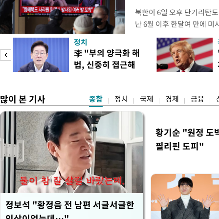
북한이 6일 오후 단거리탄도
난 6월 이후 한달여 만에 
본부에 따르면 우리 군은 6일
정치
서 동해상으로 발사된 단거
李 "부의 양극화 해
북한이 미사일을 몇 발 발사
법, 신중히 접근해
다. 한미 정보당국은 미사일
이
야"
많이 본 기사
종합
정치
국제
경제
금융
황기순 "원정 도
필리핀 도피"
정보석 "황정음 전 남편 서글서글한
인상이었는데…"