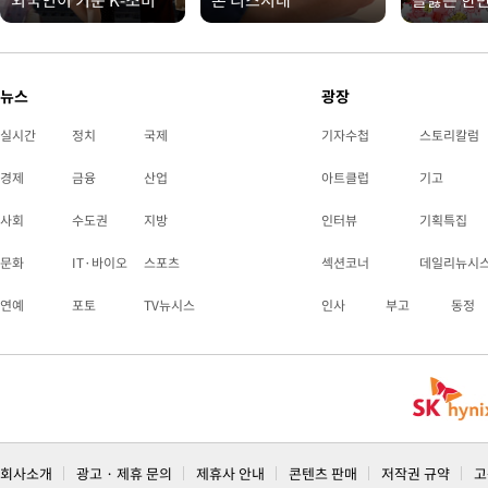
외국인이 키운 K-소비
폰 리스시대
들끓는 한
뉴스
광장
실시간
정치
국제
기자수첩
스토리칼럼
경제
금융
산업
아트클럽
기고
사회
수도권
지방
인터뷰
기획특집
문화
IT·바이오
스포츠
섹션코너
데일리뉴시
연예
포토
TV뉴시스
인사
부고
동정
회사소개
광고 · 제휴 문의
제휴사 안내
콘텐츠 판매
저작권 규약
고