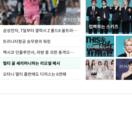
컴백하는 스키즈
입추 하루 앞둔 전남광
삼성전자, 7일부터 갤럭시 Z 폴드8 울트라·폴드8·플립8 출시
폭염
트리니티항공 승무원의 워킹
멕시코 인플루언서, 라방 중 괴한 총격으로 사망
멀티 골 세리머니하는 리오넬 메시
오타니 멀티 홈런에도 다저스는 6연패