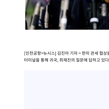
-24583초 전 >
[속보]종합특검, 대검 추가 압수수색…내란 중요임무종사 혐의
-20678초 전 >
[속보]코스닥, 800p 회복…0.26% 오른 801.67 마감
-20608초 전 >
[속보]코스피, 301.88포인트(4.58%) 내린 6296.38 마감
-20473초 전 >
[속보]원·달러 환율, 0.7원 내린 1423.8원 마감
-18072초 전 >
"여기 떨어졌다"…다누리, 스페이스X 로켓 달 충돌 흔적 포착
-15117초 전 >
손흥민, 5경기 연속골 실패…LAFC는 승부차기 끝 과달라하라
-7718초 전 >
내일까지 39도 '펄펄'…기상청 "태풍 지나며 폭염 잠시 꺾인다"
-7355초 전 >
트럼프, 한국계 진보 주지사 후보 맹공…"공산주의가 최대 위협
[인천공항=뉴시스] 김진아 기자 = 한미 관세 협
-7333초 전 >
"美간섭에 합의 지연"…트럼프, '이란 호르무즈 통제권' 수용할
터미널을 통해 귀국, 취재진의 질문에 답하고 있다
-3853초 전 >
[속보]산업장관 "李정부, 원전 반대 안해…안정 전력 위해 불가
-2550초 전 >
[속보]경찰, '홍명보 선임 논란' 대한축구협회·축구회관 등 압