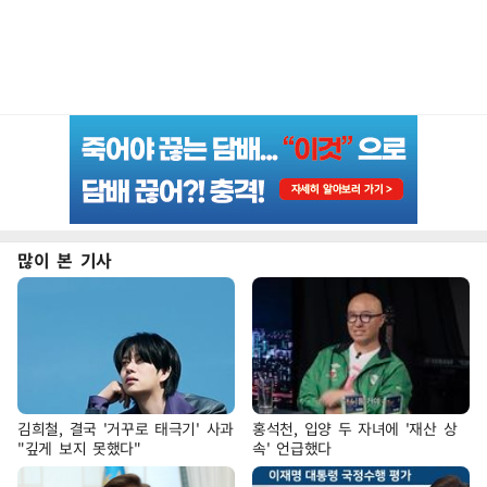
많이 본 기사
김희철, 결국 '거꾸로 태극기' 사과
홍석천, 입양 두 자녀에 '재산 상
"깊게 보지 못했다"
속' 언급했다