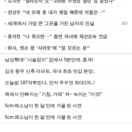
오지헌 "일타강사 父…100평 수영장 딸린 집 살았다"
권상우 "내 또래 중 내가 제일 빠른데 아들은…"
홍석천 "나 죽으면…" 돌연 자녀에 재산상속 언급
화사, 젠슨 황 '샤라웃'에 "잘 모르는 분"