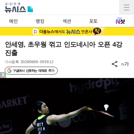
메인
랭킹
섹션
포토
안세영, 초우웡 꺾고 인도네시아 오픈 4강
진출
기사등록
2026/06/06 09:59:12
가
가
구글에서 선호하는 매체로 추가
X