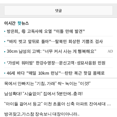
댓글
이시간
핫
뉴스
방은희, 母 고독사에 오열 "이틀 만에 발견"
"바지 벗고 앞뒤로 돌아"…탈북민 회상한 기쁨조 검사
'가성비 워터밤' 한강수영장…문신고객·성묘사음원 민원
46세 바다 "매일 10km 런닝"…탄탄 복근 핫걸 몸매로