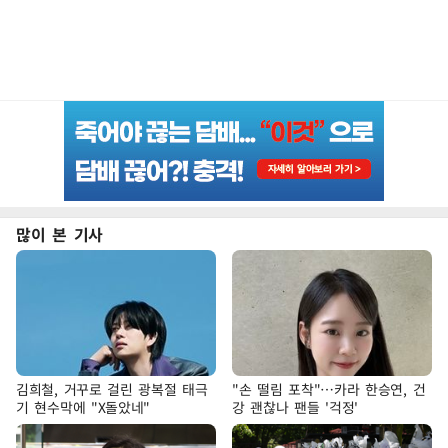
많이 본 기사
김희철, 거꾸로 걸린 광복절 태극
"손 떨림 포착"…카라 한승연, 건
기 현수막에 "X돌았네"
강 괜찮나 팬들 '걱정'