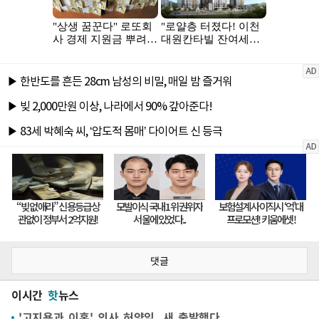
댓글
이시간
핫
뉴스
'고지용과 이혼' 의사 허양임, 새 출발했다