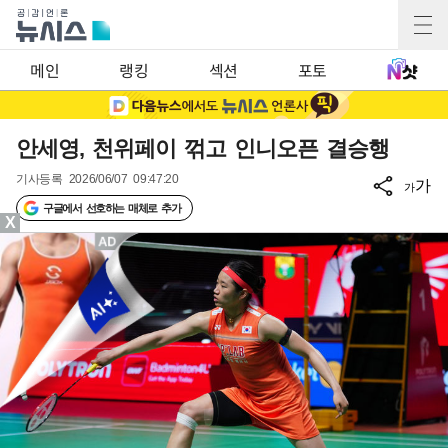
메인
랭킹
섹션
포토
안세영, 천위페이 꺾고 인니오픈 결승행
기사등록
2026/06/07 09:47:20
가
가
구글에서 선호하는 매체로 추가
X