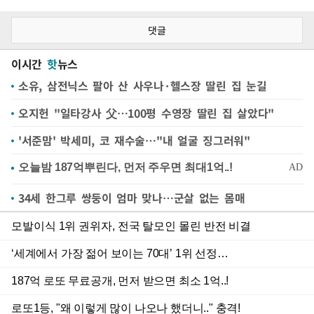
댓글
이시간
핫
뉴스
소유, 삼전닉스 팔아 산 사우나·헬스장 딸린 집 눈길
오지헌 "일타강사 父…100평 수영장 딸린 집 살았다"
'서준맘' 박세미, 코 재수술…"내 얼굴 징그러워"
34세 한그루 쌍둥이 엄마 맞나…군살 없는 몸매