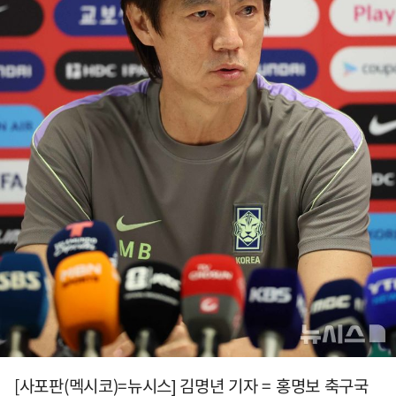
[사포판(멕시코)=뉴시스] 김명년 기자 = 홍명보 축구국