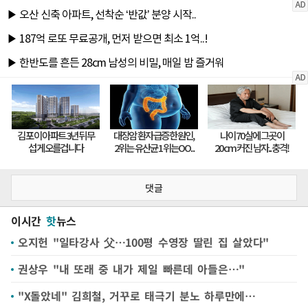
댓글
이시간
핫
뉴스
오지헌 "일타강사 父…100평 수영장 딸린 집 살았다"
권상우 "내 또래 중 내가 제일 빠른데 아들은…"
"X돌았네" 김희철, 거꾸로 태극기 분노 하루만에…