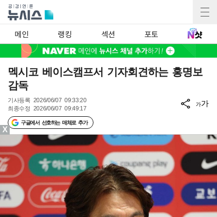
메인
랭킹
섹션
포토
멕시코 베이스캠프서 기자회견하는 홍명보
감독
기사등록
2026/06/07 09:33:20
가
가
최종수정
2026/06/07 09:49:17
구글에서 선호하는 매체로 추가
X