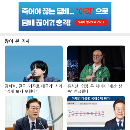
많이 본 기사
김희철, 결국 '거꾸로 태극기' 사과
홍석천, 입양 두 자녀에 '재산 상
"깊게 보지 못했다"
속' 언급했다