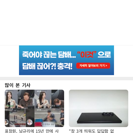
많이 본 기사
표창원, 남규리에 15년 만에 사
"창 3개 띄워도 답답함 없