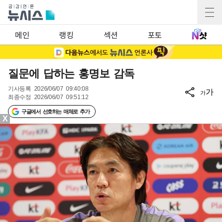
메인
랭킹
섹션
포토
질문에 답하는 홍명보 감독
기사등록
2026/06/07 09:40:08
가
가
최종수정
2026/06/07 09:51:12
구글에서 선호하는 매체로 추가
X