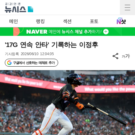
메인
랭킹
섹션
포토
'17G 연속 안타' 기록하는 이정후
기사등록
2026/06/10 12:04:05
가
가
구글에서 선호하는 매체로 추가