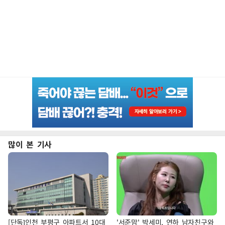
많이 본 기사
[단독]인천 부평구 아파트서 10대
'서준맘' 박세미, 연하 남자친구와